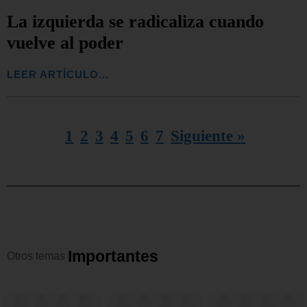
La izquierda se radicaliza cuando
vuelve al poder
LEER ARTÍCULO...
1
2
3
4
5
6
7
Siguiente »
I
m
p
o
r
t
a
n
t
e
s
Otros
temas