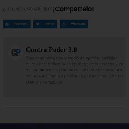
¡
C
o
m
p
a
r
t
e
l
o
!
¿Te
gustó
este
artículo?
Facebook
Twitter
WhatsApp
Contra Poder 3.0
Somos un programa y medio de opinión, análisis y
entrevistas, enfocado en las ideas de la derecha y en
dar ventana a los jóvenes con una visión innovadora
sobre la economía y política de países como Estados
Unidos y Venezuela.