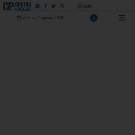
¡
D
u
é
l
a
l
e
a
q
u
i
e
n
l
e
d
u
e
l
a
!
viernes, 7 agosto, 2026