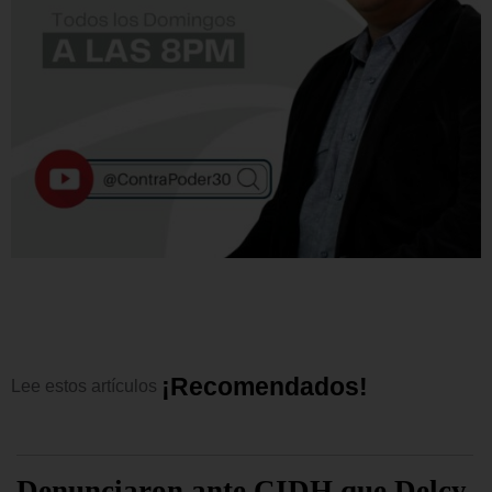
¡
R
e
c
o
m
e
n
d
a
d
o
s
!
Lee
estos
artículos
Denunciaron ante CIDH que Delcy