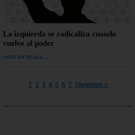
La izquierda se radicaliza cuando
vuelve al poder
LEER ARTÍCULO...
1
2
3
4
5
6
7
Siguiente »