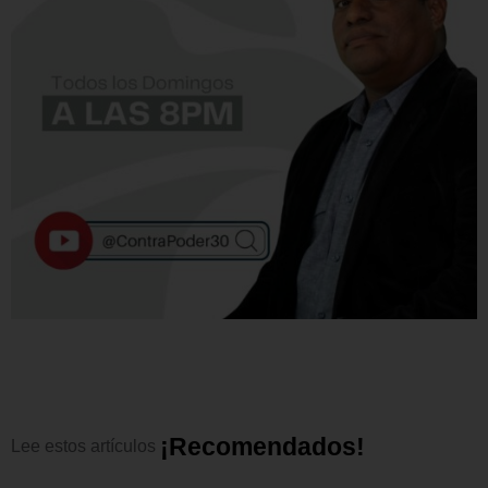
¡
R
e
c
o
m
e
n
d
a
d
o
s
!
Lee
estos
artículos