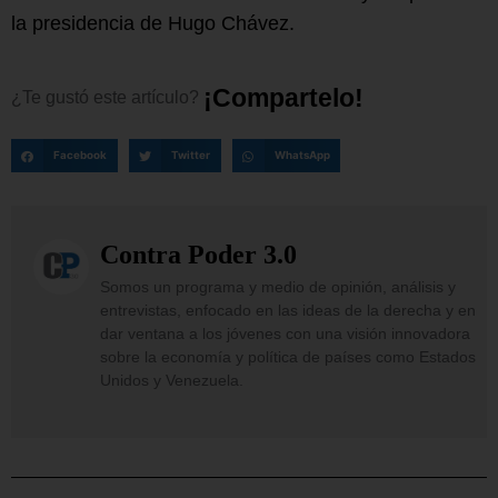
la presidencia de Hugo Chávez.
¡
C
o
m
p
a
r
t
e
l
o
!
¿Te
gustó
este
artículo?
Facebook
Twitter
WhatsApp
Contra Poder 3.0
Somos un programa y medio de opinión, análisis y
entrevistas, enfocado en las ideas de la derecha y en
dar ventana a los jóvenes con una visión innovadora
sobre la economía y política de países como Estados
Unidos y Venezuela.