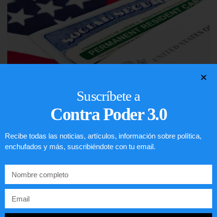
Suscríbete a
Contra Poder 3.0
Lotería de visa de EEUU
Recibe todas las noticias, artículos, información sobre política,
LEER ARTÍCULO...
enchufados y más, suscribiéndote con tu email.