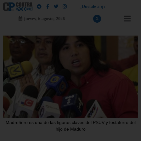
¡
D
u
é
l
a
l
e
a
q
u
i
e
n
l
e
d
u
e
l
a
!
jueves, 6 agosto, 2026
Madroñero es una de las figuras claves del PSUV y testaferro del
hijo de Maduro