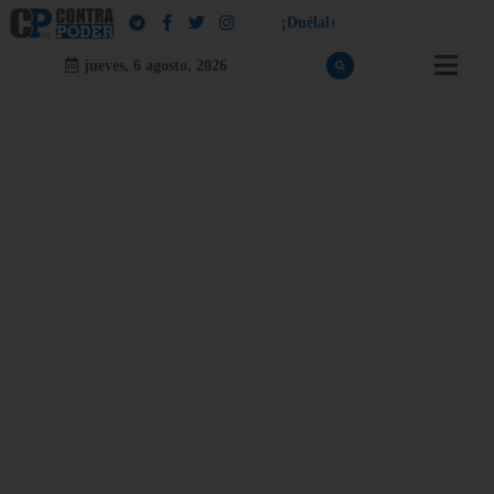
!
¡
D
u
é
l
a
l
e
a
q
u
i
e
n
l
e
d
u
e
l
a
jueves, 6 agosto, 2026