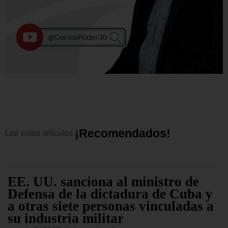
¡
R
e
c
o
m
e
n
d
a
d
o
s
!
Lee
estos
artículos
EE. UU. sanciona al ministro de
Defensa de la dictadura de Cuba y
a otras siete personas vinculadas a
su industria militar