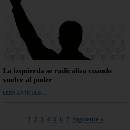
La izquierda se radicaliza cuando
vuelve al poder
LEER ARTÍCULO...
1
2
3
4
5
6
7
Siguiente »