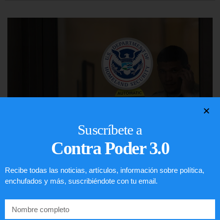
Suscríbete a
Contra Poder 3.0
Comunistas no son bienvenidos en
Recibe todas las noticias, artículos, información sobre política,
EE.UU.
enchufados y más, suscribiéndote con tu email.
LEER ARTÍCULO...