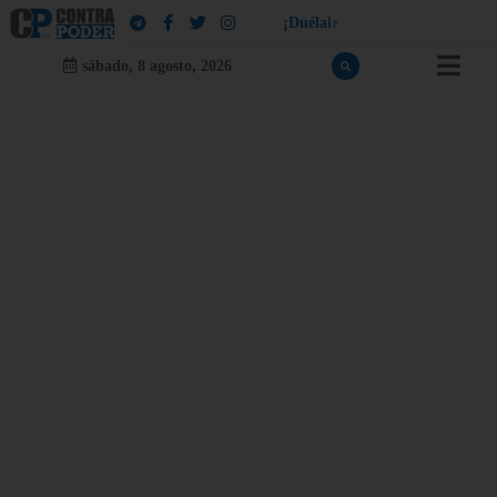
¡
D
u
é
l
a
l
e
a
q
u
i
e
n
l
e
d
u
e
l
a
!
sábado, 8 agosto, 2026