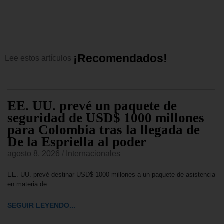
¡
R
e
c
o
m
e
n
d
a
d
o
s
!
Lee
estos
artículos
EE. UU. prevé un paquete de
seguridad de USD$ 1000 millones
para Colombia tras la llegada de
De la Espriella al poder
agosto 8, 2026
/
Internacionales
EE. UU. prevé destinar USD$ 1000 millones a un paquete de asistencia
en materia de
SEGUIR LEYENDO...