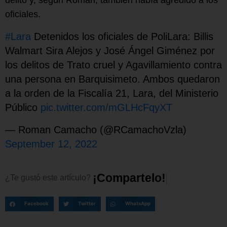
oficiales.
#Lara
Detenidos los oficiales de PoliLara: Billis
Walmart Sira Alejos y José Ángel Giménez por
los delitos de Trato cruel y Agavillamiento contra
una persona en Barquisimeto. Ambos quedaron
a la orden de la Fiscalía 21, Lara, del Ministerio
Público
pic.twitter.com/mGLHcFqyXT
— Roman Camacho (@RCamachoVzla)
September 12, 2022
¡
C
o
m
p
a
r
t
e
l
o
!
¿Te
gustó
este
artículo?
Facebook
Twitter
WhatsApp