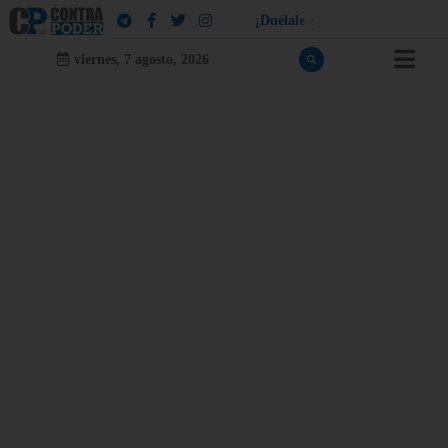
¡
D
u
é
l
a
l
e
a
q
u
i
e
n
l
e
d
u
e
l
a
!
viernes, 7 agosto, 2026