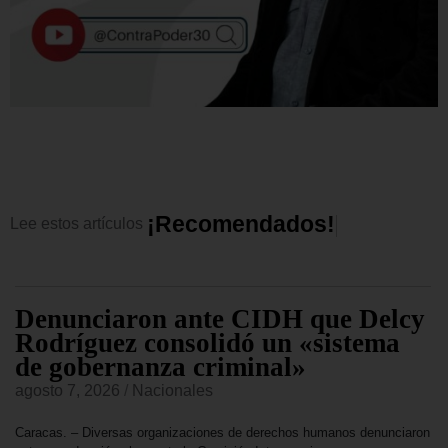
¡
R
e
c
o
m
e
n
d
a
d
o
s
!
Lee
estos
artículos
Denunciaron ante CIDH que Delcy
Rodríguez consolidó un «sistema
de gobernanza criminal»
agosto 7, 2026
/
Nacionales
Caracas. – Diversas organizaciones de derechos humanos denunciaron