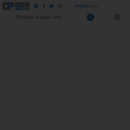
¡
D
u
é
l
a
l
e
a
q
u
i
e
n
l
e
d
u
e
l
a
!
sábado, 8 agosto, 2026