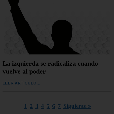
La izquierda se radicaliza cuando
vuelve al poder
LEER ARTÍCULO...
1
2
3
4
5
6
7
Siguiente »