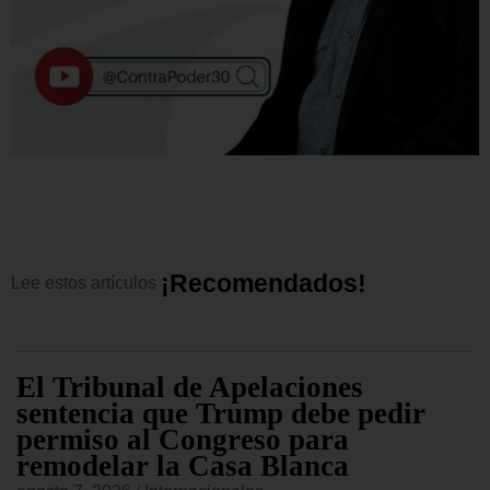
¡
R
e
c
o
m
e
n
d
a
d
o
s
!
Lee
estos
artículos
El Tribunal de Apelaciones
sentencia que Trump debe pedir
permiso al Congreso para
remodelar la Casa Blanca