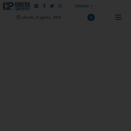
¡
D
u
é
l
a
l
e
a
q
u
i
e
n
l
e
d
u
e
l
a
!
sábado, 8 agosto, 2026