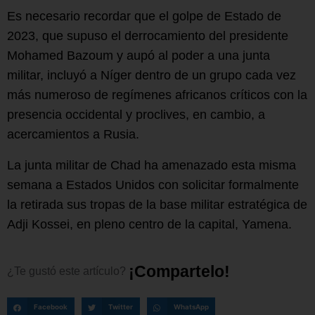
Es necesario recordar que el golpe de Estado de
2023, que supuso el derrocamiento del presidente
Mohamed Bazoum y aupó al poder a una junta
militar, incluyó a Níger dentro de un grupo cada vez
más numeroso de regímenes africanos críticos con la
presencia occidental y proclives, en cambio, a
acercamientos a Rusia.
La junta militar de Chad ha amenazado esta misma
semana a Estados Unidos con solicitar formalmente
la retirada sus tropas de la base militar estratégica de
Adji Kossei, en pleno centro de la capital, Yamena.
¡
C
o
m
p
a
r
t
e
l
o
!
¿Te
gustó
este
artículo?
Facebook
Twitter
WhatsApp