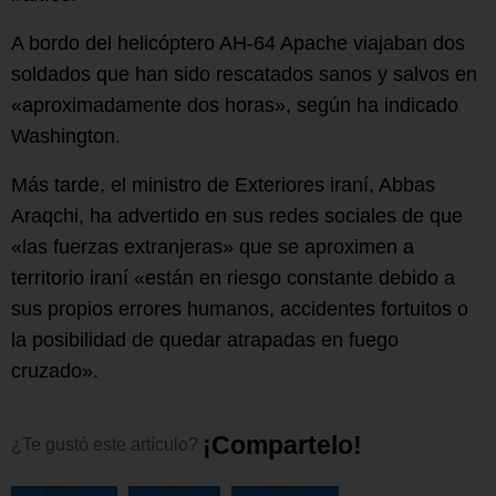
A bordo del helicóptero AH-64 Apache viajaban dos
soldados que han sido rescatados sanos y salvos en
«aproximadamente dos horas», según ha indicado
Washington.
Más tarde, el ministro de Exteriores iraní, Abbas
Araqchi, ha advertido en sus redes sociales de que
«las fuerzas extranjeras» que se aproximen a
territorio iraní «están en riesgo constante debido a
sus propios errores humanos, accidentes fortuitos o
la posibilidad de quedar atrapadas en fuego
cruzado».
¡
C
o
m
p
a
r
t
e
l
o
!
¿Te
gustó
este
artículo?