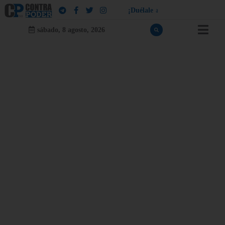
¡
D
u
é
l
a
l
e
a
q
u
i
e
n
l
e
d
u
e
l
a
!
sábado, 8 agosto, 2026