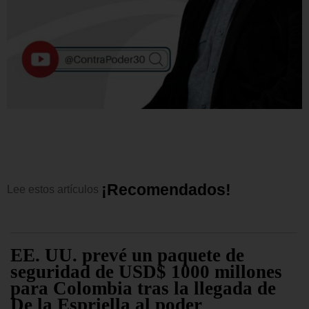
¡
R
e
c
o
m
e
n
d
a
d
o
s
!
Lee
estos
artículos
EE. UU. prevé un paquete de
seguridad de USD$ 1000 millones
para Colombia tras la llegada de
De la Espriella al poder