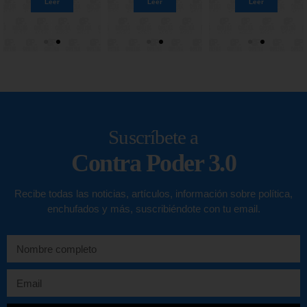
Leer
Leer
Leer
Leer
Leer
Leer
Suscríbete a
Contra Poder 3.0
Recibe todas las noticias, artículos, información sobre política,
enchufados y más, suscribiéndote con tu email.