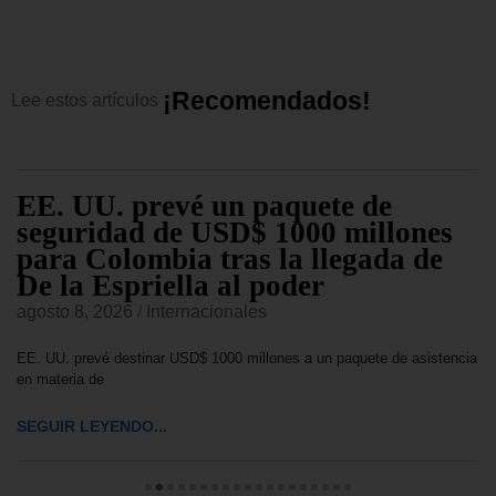
¡
R
e
c
o
m
e
n
d
a
d
o
s
!
Lee
estos
artículos
EE. UU. prevé un paquete de
seguridad de USD$ 1000 millones
para Colombia tras la llegada de
De la Espriella al poder
agosto 8, 2026
/
Internacionales
EE. UU. prevé destinar USD$ 1000 millones a un paquete de asistencia
en materia de
SEGUIR LEYENDO...