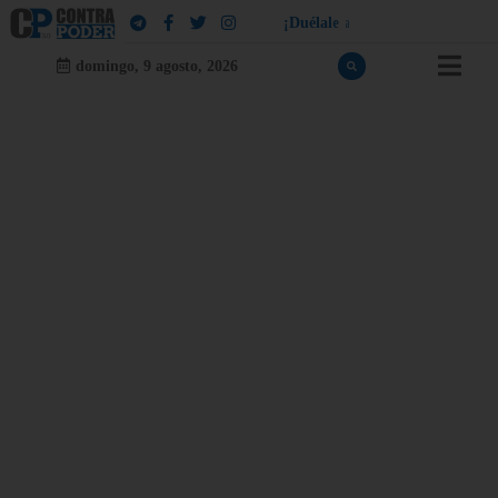
¡
D
u
é
l
a
l
e
a
q
u
i
e
n
l
e
d
u
e
l
a
!
domingo, 9 agosto, 2026