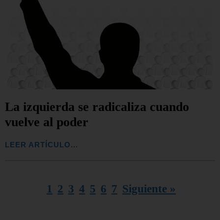
La izquierda se radicaliza cuando
vuelve al poder
LEER ARTÍCULO...
1
2
3
4
5
6
7
Siguiente »