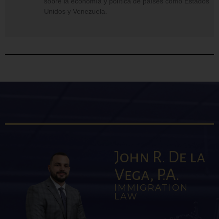
sobre la economía y política de países como Estados
Unidos y Venezuela.
John R. De la
Vega, P.A.
IMMIGRATION
LAW