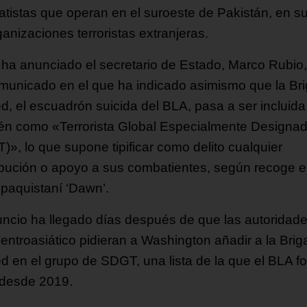
atistas que operan en el suroeste de Pakistán, en su 
anizaciones terroristas extranjeras.
o ha anunciado el secretario de Estado, Marco Rubio
municado en el que ha indicado asimismo que la Br
d, el escuadrón suicida del BLA, pasa a ser incluida
én como «Terrorista Global Especialmente Designa
)», lo que supone tipificar como delito cualquier
ibución o apoyo a sus combatientes, según recoge e
 paquistaní ‘Dawn’.
uncio ha llegado días después de que las autoridade
centroasiático pidieran a Washington añadir a la Bri
d en el grupo de SDGT, una lista de la que el BLA f
 desde 2019.