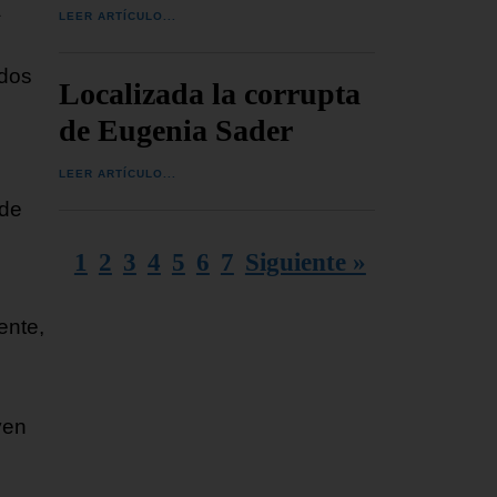
a
LEER ARTÍCULO...
ados
Localizada la corrupta
de Eugenia Sader
LEER ARTÍCULO...
 de
1
2
3
4
5
6
7
Siguiente »
ente,
yen