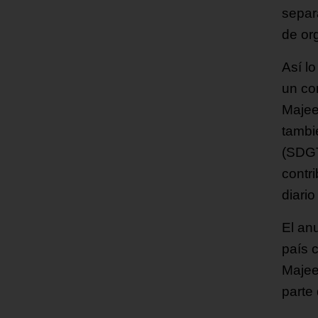
separ
de org
Así l
un co
Majee
tambi
(SDGT
contr
diario
El an
país 
Majee
parte