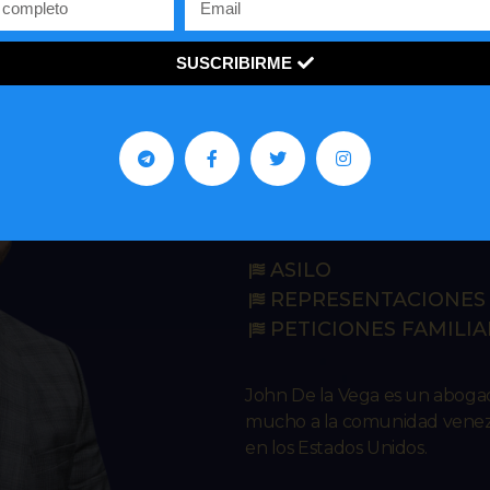
SUSCRIBIRME
John R. De 
IMMIGRATION L
ASILO
REPRESENTACIONES 
PETICIONES FAMILIA
John De la Vega es un abog
mucho a la comunidad venezo
en los Estados Unidos.