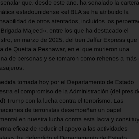
señalar que, desde este año, ha señalado la carter
mática estadounidense «el BLA se ha atribuido la
nsabilidad de otros atentados, incluidos los perpetr
a Brigada Majeed», entre los que ha destacado el
stro, en marzo de 2025, del tren Jaffar Express que
ba de Quetta a Peshawar, en el que murieron una
tena de personas y se tomaron como rehenes a más
asajeros.
edida tomada hoy por el Departamento de Estado
stra el compromiso de la Administración (del presid
d) Trump con la lucha contra el terrorismo. Las
naciones de terroristas desempeñan un papel
mental en nuestra lucha contra esta lacra y constitu
orma eficaz de reducir el apoyo a las actividades
ristas», ha defendido el Departamento de Estado.