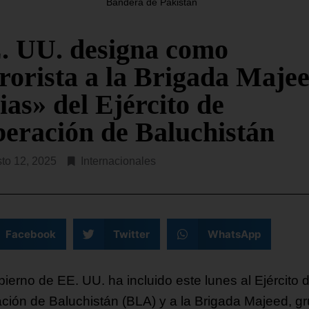
Bandera de Pakistán
este martes que en ese es
dos Unidos (SOUTHCOM, en
costero hay, al menos,
s) ha lanzado este martes la
. UU. designa como
da Fuerza Operativa Conjunta
SEGUIR LEYENDO...
rrorista a la Brigada Majee
R LEYENDO...
ias» del Ejército de
beración de Baluchistán
to 12, 2025
Internacionales
Facebook
Twitter
WhatsApp
bierno de EE. UU. ha incluido este lunes al Ejército 
ación de Baluchistán (BLA) y a la Brigada Majeed, g