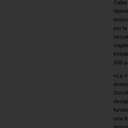
Cabe 
diplo
respo
por l
secue
viaja
trein
300 p
«La m
demue
Donal
desig
funda
una f
terro