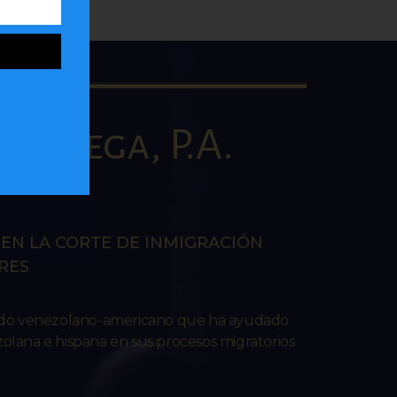
la Vega, P.A.
AW
EN LA CORTE DE INMIGRACIÓN
RES
ado venezolano-americano que ha ayudado
lana e hispana en sus procesos migratorios