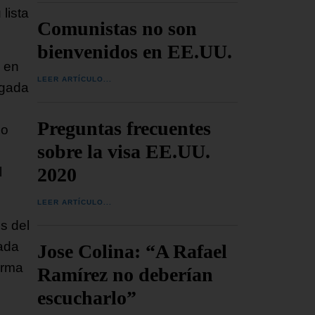
lista
Comunistas no son
bienvenidos en EE.UU.
, en
LEER ARTÍCULO...
igada
Preguntas frecuentes
do
sobre la visa EE.UU.
2020
l
LEER ARTÍCULO...
s del
gada
Jose Colina: “A Rafael
orma
Ramírez no deberían
escucharlo”