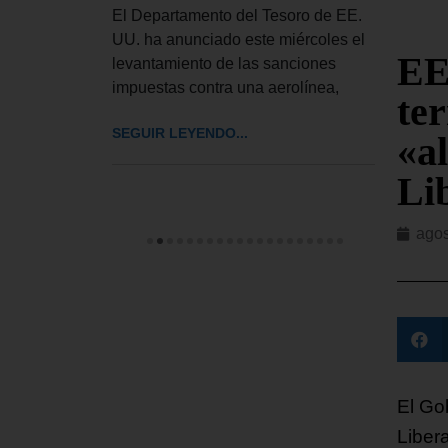
ior del
Esta
El Departamento del Tesoro de EE.
bró este
inglé
UU. ha anunciado este miércoles el
EE
rdinaria
llama
levantamiento de las sanciones
impuestas contra una aerolínea,
te
SEGUI
SEGUIR LEYENDO...
«al
Li
agos
El Go
Liber