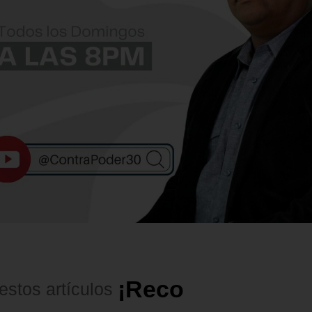
¡
R
e
c
o
m
e
n
d
a
d
o
s
!
estos
artículos