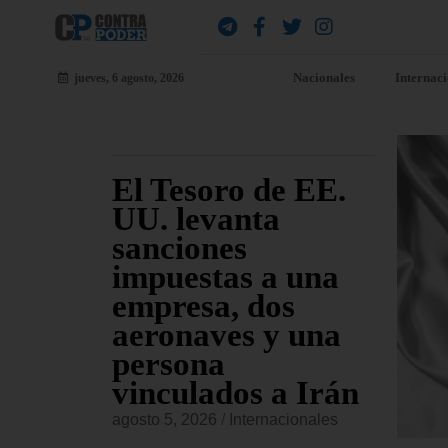
Nacionales
Internac
jueves, 6 agosto, 2026
ara
El Tesoro de EE.
EE
jueves
UU. levanta
fu
sanciones
co
io
impuestas a una
Am
s de
empresa, dos
re
sado
aeronaves y una
co
persona
or
vinculados a Irán
onales
agost
agosto 5, 2026
/
Internacionales
 Civiles,
El Ma