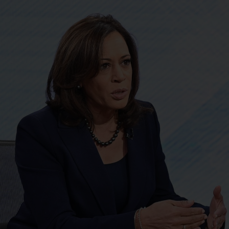
 Tribunal de
EE. UU. anun
elaciones
una inversión
ntencia que
más de USD$
ump debe pedir
2.000 millone
rmiso al
proyectos co
ngreso para
entidades
modelar la Casa
humanitarias
anca
religiosas
o 7, 2026
/
Internacionales
agosto 7, 2026
/
Internacio
ibunal de Apelaciones de EE.
El Gobierno de EE. UU. ha
a dictaminado este viernes que
anunciado una inversión d
esidente Donald Trump deberá
USD$ 2.000 millones en
 la autorización
compromisos con organiza
religiosas
R LEYENDO...