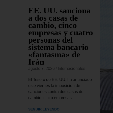
 EE.
EE. UU. sanciona
El
 el
a dos casas de
Ap
ley de
cambio, cinco
se
ntra
empresas y cuatro
Tr
iones
personas del
pe
as
sistema bancario
Co
«fantasma» de
re
Irán
Bl
onales
agosto 7, 2026
/
Internacionales
agost
 aprobado
de ley de
El Tesoro de EE. UU. ha anunciado
El Tr
ue autoriza
este viernes la imposición de
UU. h
sanciones contra dos casas de
el pr
cambio, cinco empresas
pedir
SEGUIR LEYENDO...
SEGUI