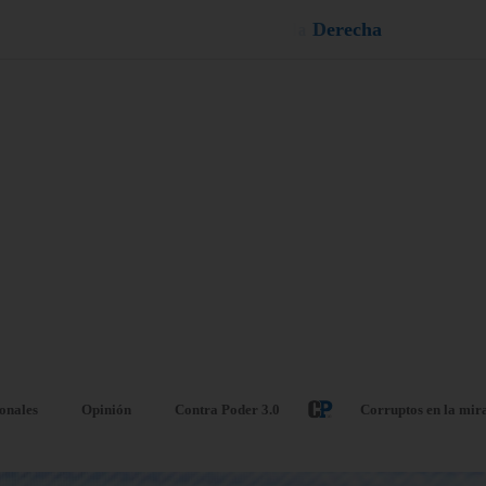
u
q
a
e
l
¡
D
u
é
l
a
ionales
Opinión
Contra Poder 3.0
Corruptos en la mir