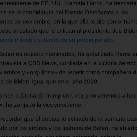
cepresidente de EE. UU., Kamala Harris, ha descart
os en la candidatura del Partido Demócrata a las
iones de noviembre, en la que ella repite como ‘núm
pese al estado que le critican al presidente Joe Bide
yendo miembros dentro de su propio partido
.
Biden es nuestro nominado», ha enfatizado Harris e
ntrevista a CBS News, confiada en la victoria demóc
viembre y «orgullosa» de repetir como compañera d
la de Biden, igual que en el año 2020.
mos a (Donald) Trump una vez y volveremos a hace
», ha zanjado la vicepresidente.
recordar que el debate televisado de la semana pa
do por los errores y los titubeos de Biden, ha abiert