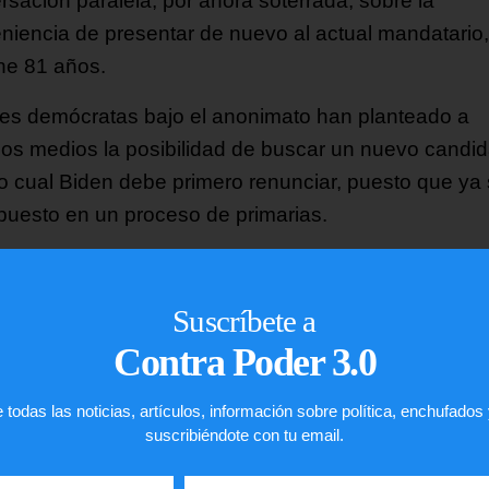
rsación paralela, por ahora soterrada, sobre la
niencia de presentar de nuevo al actual mandatario
ene 81 años.
es demócratas bajo el anonimato han planteado a
sos medios la posibilidad de buscar un nuevo candid
lo cual Biden debe primero renunciar, puesto que ya
puesto en un proceso de primarias.
ipotética retirada no implicaría que Harris asumiese
áticamente las riendas de la candidatura y la
Suscríbete a
residenta esquiva cualquier alusión a una posible
Contra Poder 3.0
dencia.
 todas las noticias, artículos, información sobre política, enchufados
¡
C
o
m
p
a
r
t
e
l
o
!
suscribiéndote con tu email.
gustó
este
artículo?