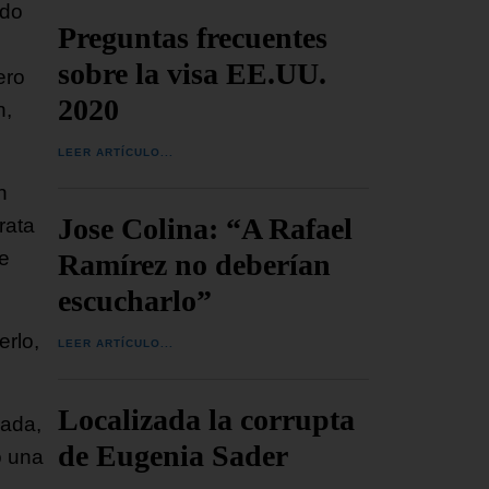
ado
Preguntas frecuentes
sobre la visa EE.UU.
ero
2020
n,
LEER ARTÍCULO...
n
Jose Colina: “A Rafael
rata
e
Ramírez no deberían
escucharlo”
rlo,
LEER ARTÍCULO...
Localizada la corrupta
sada,
de Eugenia Sader
o una