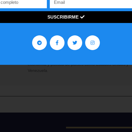
Facebook
Twitter
WhatsApp
SUSCRIBIRME
Contra Poder 3.0
Somos un programa y medio de opinión, análisis y
entrevistas, enfocado en las ideas de la derecha y en d
ventana a los jóvenes con una visión innovadora sobre 
economía y política de países como Estados Unidos y
Venezuela.