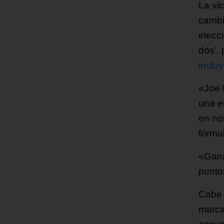
La vi
cambi
elecc
dos’, 
inclu
«Joe 
una e
en no
fórmu
«Gana
punto
Cabe 
marca