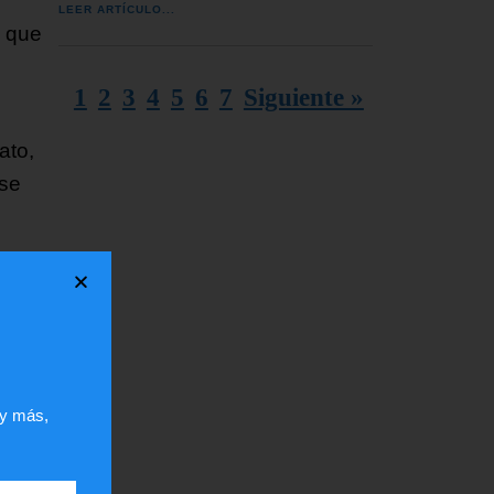
LEER ARTÍCULO...
, que
1
2
3
4
5
6
7
Siguiente »
ato,
 se
 y más,