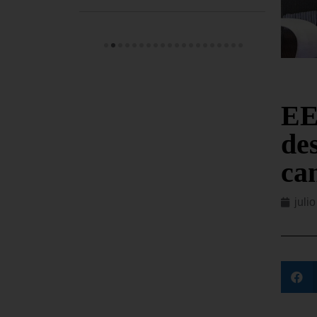
EE
de
ca
juli