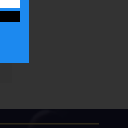
ar
la