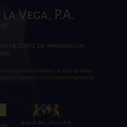
la Vega, P.A.
AW
EN LA CORTE DE INMIGRACIÓN
RES
ado venezolano-americano que ha ayudado
lana e hispana en sus procesos migratorios
 web