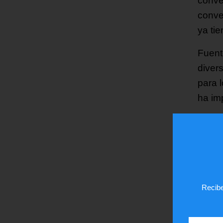
conve
conve
ya ti
Fuent
diver
para 
ha im
Una h
autom
vicep
Presi
Recibe
¿Te