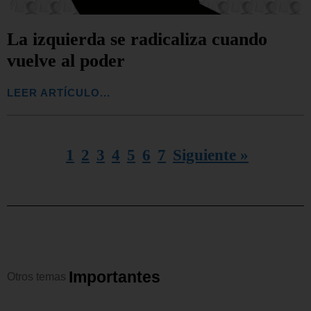
La izquierda se radicaliza cuando
vuelve al poder
LEER ARTÍCULO...
1
2
3
4
5
6
7
Siguiente »
I
m
p
o
r
t
a
n
t
e
s
Otros
temas