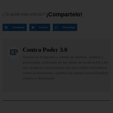
¡
C
o
m
p
a
r
t
e
l
o
!
¿Te
gustó
este
artículo?
Facebook
Twitter
WhatsApp
Contra Poder 3.0
Somos un programa y medio de opinión, análisis y
entrevistas, enfocado en las ideas de la derecha y en
dar ventana a los jóvenes con una visión innovadora
sobre la economía y política de países como Estados
Unidos y Venezuela.