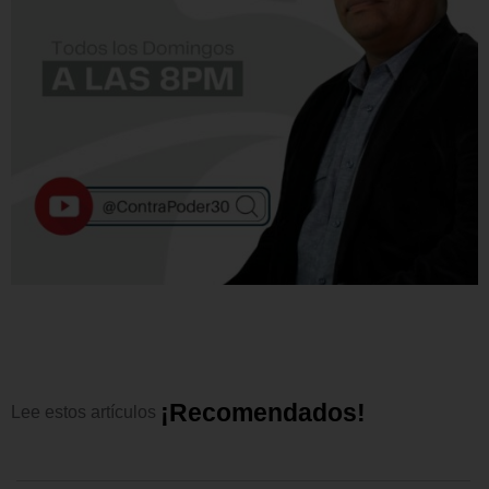
¡
R
e
c
o
m
e
n
d
a
d
o
s
!
Lee
estos
artículos