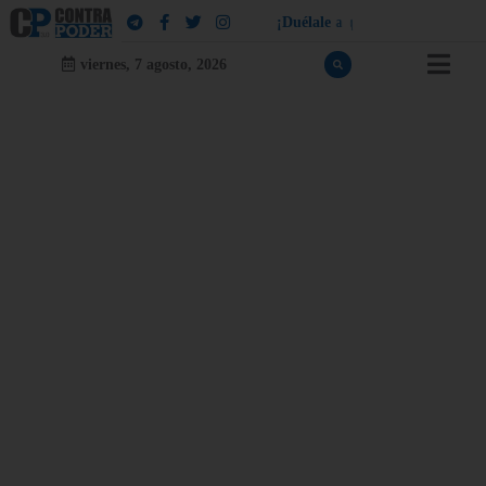
¡
D
u
é
l
a
l
e
a
q
u
i
e
n
l
e
d
u
e
l
a
!
viernes, 7 agosto, 2026