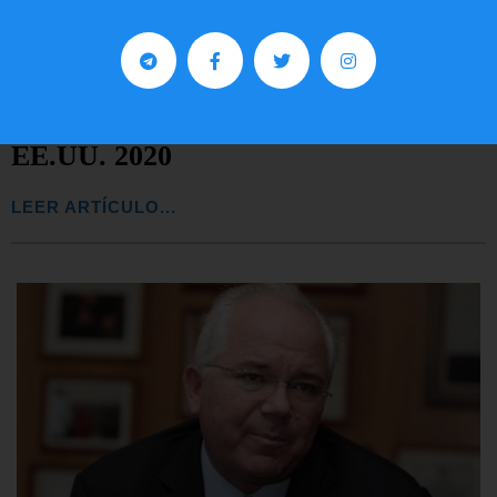
Preguntas frecuentes sobre la visa
EE.UU. 2020
LEER ARTÍCULO...