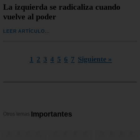
La izquierda se radicaliza cuando
vuelve al poder
LEER ARTÍCULO...
1
2
3
4
5
6
7
Siguiente »
I
m
p
o
r
t
a
n
t
e
s
Otros
temas