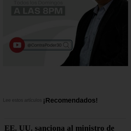
¡
R
e
c
o
m
e
n
d
a
d
o
s
!
Lee
estos
artículos
EE. UU. sanciona al ministro de