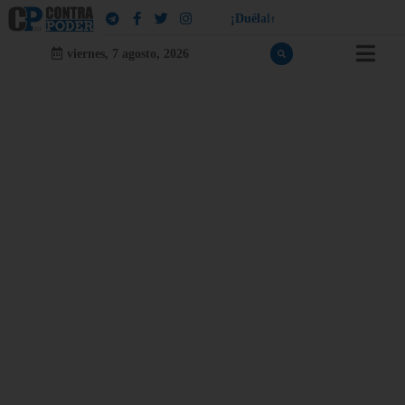
!
¡
D
u
é
l
a
l
e
a
q
u
i
e
n
l
e
d
u
e
l
a
viernes, 7 agosto, 2026