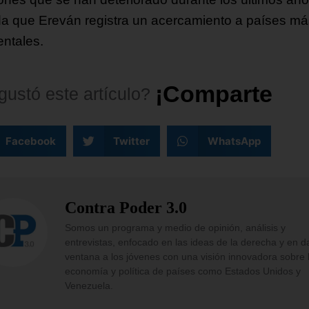
a que Ereván registra un acercamiento a países má
entales.
¡
C
o
m
p
a
r
t
e
l
o
!
gustó
este
artículo?
Facebook
Twitter
WhatsApp
Contra Poder 3.0
Somos un programa y medio de opinión, análisis y
entrevistas, enfocado en las ideas de la derecha y en d
ventana a los jóvenes con una visión innovadora sobre 
economía y política de países como Estados Unidos y
Venezuela.