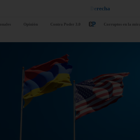
u
q
a
e
l
¡
D
u
é
l
a
ionales
Opinión
Contra Poder 3.0
Corruptos en la mir
. UU. crea una
Gobernador
erza operativa
ilegítimo de
n 18 países de
Vargas revel
érica para
hay 1.579
forzar la lucha
desaparecidos
ntra el crimen
los terremoto
ganizado
agosto 5, 2026
/
Nacionale
o 5, 2026
/
Internacionales
Caracas. – El ilegítimo go
chavista del estado Vargas,
ndo Sur del Ejército de