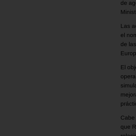
de ag
Minis
Las ac
el no
de la
Europ
El ob
opera
simul
mejor
prácti
Cabe 
que R
relac