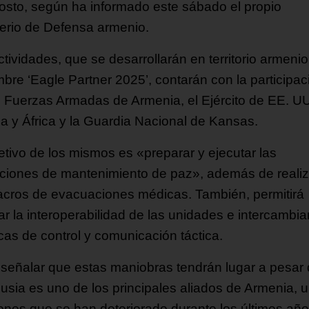
osto, según ha informado este sábado el propio
terio de Defensa armenio.
tividades, que se desarrollarán en territorio armenio
mbre ‘Eagle Partner 2025’, contarán con la participac
s Fuerzas Armadas de Armenia, el Ejército de EE. U
a y África y la Guardia Nacional de Kansas.
jetivo de los mismos es «preparar y ejecutar las
ciones de mantenimiento de paz», además de realiz
acros de evacuaciones médicas. También, permitirá
ar la interoperabilidad de las unidades e intercambia
cas de control y comunicación táctica.
señalar que estas maniobras tendrán lugar a pesar
usia es uno de los principales aliados de Armenia, 
iones que se han deteriorado durante los últimos año