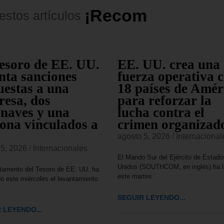
¡
R
e
c
o
m
e
n
d
a
d
o
s
!
estos
artículos
esoro de EE. UU.
EE. UU. crea una
nta sanciones
fuerza operativa 
estas a una
18 países de Amér
esa, dos
para reforzar la
naves y una
lucha contra el
ona vinculados a
crimen organizad
n
agosto 5, 2026
/
Internacional
 5, 2026
/
Internacionales
El Mando Sur del Ejército de Estado
Unidos (SOUTHCOM, en inglés) ha 
tamento del Tesoro de EE. UU. ha
este martes
o este miércoles el levantamiento
SEGUIR LEYENDO...
 LEYENDO...