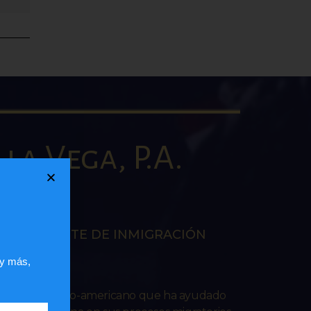
la Vega, P.A.
AW
EN LA CORTE DE INMIGRACIÓN
RES
 y más,
ado venezolano-americano que ha ayudado