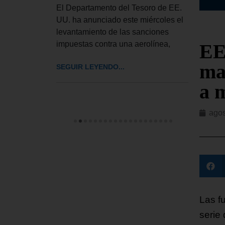
ior del
Esta
El Departamento del Tesoro de EE.
bró este
inglé
UU. ha anunciado este miércoles el
rdinaria
llama
levantamiento de las sanciones
impuestas contra una aerolínea,
EE
SEGUI
ma
SEGUIR LEYENDO...
a 
agos
Las f
serie