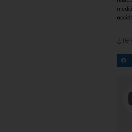
medid
occid
¿Te