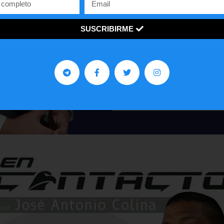
mucho a la comunidad venezo
en los Estados Unidos.
SUSCRIBIRME
AGENDA TU CITA
Email
Visita mi sitio