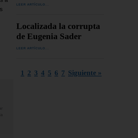
LEER ARTÍCULO...
s
Localizada la corrupta
de Eugenia Sader
LEER ARTÍCULO...
1
2
3
4
5
6
7
Siguiente »
ar
la