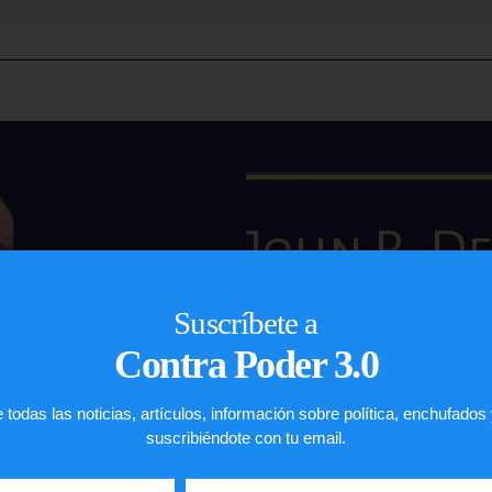
John R. De 
IMMIGRATION L
Suscríbete a
ASILO
Contra Poder 3.0
REPRESENTACIONES 
PETICIONES FAMILIA
 todas las noticias, artículos, información sobre política, enchufados
suscribiéndote con tu email.
John De la Vega es un abog