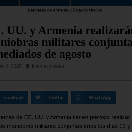
este martes que en ese es
dos Unidos (SOUTHCOM, en
costero hay, al menos,
s) ha lanzado este martes la
Banderas de Armenia y Estados Unidos
da Fuerza Operativa Conjunta
SEGUIR LEYENDO...
. UU. y Armenia realizará
R LEYENDO...
niobras militares conjunt
mediados de agosto
to 4, 2025
Internacionales
Facebook
Twitter
WhatsApp
uerzas de EE. UU. y Armenia tienen previsto realizar
 de maniobras militares conjuntas entre los días 12 y