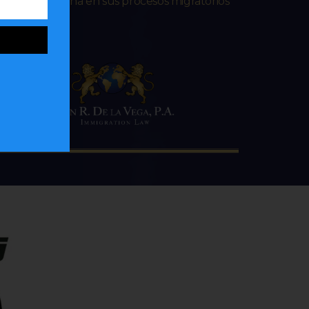
lana e hispana en sus procesos migratorios
 web