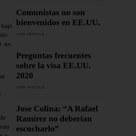
Comunistas no son
bienvenidos en EE.UU.
 bajo
ión
LEER ARTÍCULO...
U. en
Preguntas frecuentes
sobre la visa EE.UU.
2020
ar
LEER ARTÍCULO...
r
Jose Colina: “A Rafael
Ramírez no deberían
 de
unas
escucharlo”
s a