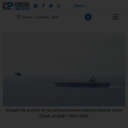
!
a
¡
D
u
é
l
a
l
e
a
q
u
i
e
n
l
e
d
u
e
l
jueves, 6 agosto, 2026
Imagen de archivo de un portaaeronaves estadounidense (Joint
Chiefs of Staff / YNA / DPA)