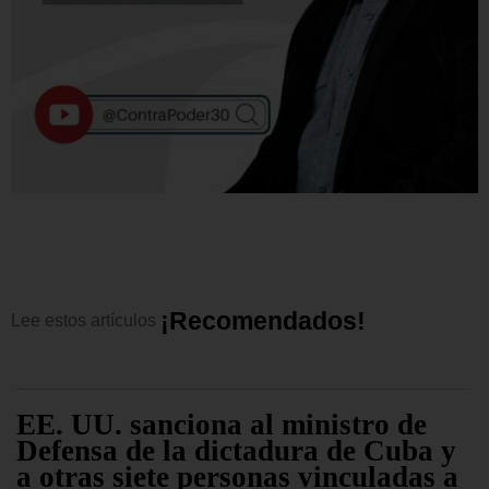
¡
R
e
c
o
m
e
n
d
a
d
o
s
!
Lee
estos
artículos
EE. UU. sanciona al ministro de
Defensa de la dictadura de Cuba y
a otras siete personas vinculadas a