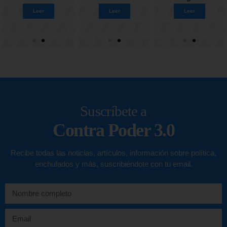
Leer
Leer
Leer
Leer
Leer
Leer
Leer
Leer
Suscríbete a
Contra Poder 3.0
Recibe todas las noticias, artículos, información sobre política,
enchufados y más, suscribiéndote con tu email.