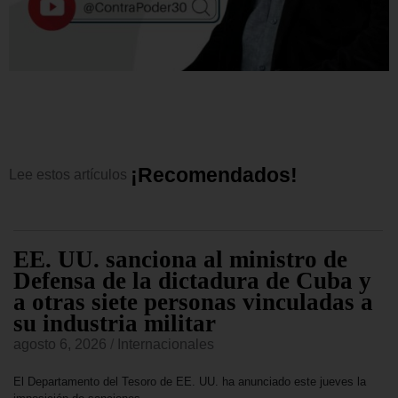
¡
R
e
c
o
m
e
n
d
a
d
o
s
!
Lee
estos
artículos
EE. UU. sanciona al ministro de
Defensa de la dictadura de Cuba y
a otras siete personas vinculadas a
su industria militar
agosto 6, 2026
/
Internacionales
El Departamento del Tesoro de EE. UU. ha anunciado este jueves la