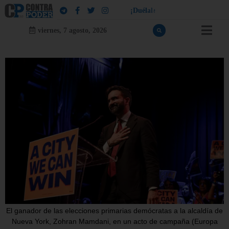
!
¡
D
u
é
l
a
l
e
a
q
u
i
e
n
l
e
d
u
e
l
a
viernes, 7 agosto, 2026
El ganador de las elecciones primarias demócratas a la alcaldía de
Nueva York, Zohran Mamdani, en un acto de campaña (Europa