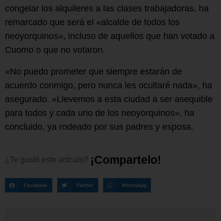
congelar los alquileres a las clases trabajadoras, ha
remarcado que será el «alcalde de todos los
neoyorquinos», incluso de aquellos que han votado a
Cuomo o que no votaron.
«No puedo prometer que siempre estarán de
acuerdo conmigo, pero nunca les ocultaré nada», ha
asegurado. «Llevemos a esta ciudad a ser asequible
para todos y cada uno de los neoyorquinos», ha
concluido, ya rodeado por sus padres y esposa.
¡
C
o
m
p
a
r
t
e
l
o
!
¿Te
gustó
este
artículo?
Facebook
Twitter
WhatsApp