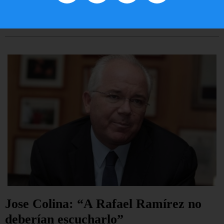
LEER ARTÍCULO...
Jose Colina: “A Rafael Ramírez no
deberían escucharlo”