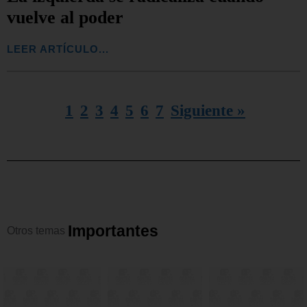
vuelve al poder
LEER ARTÍCULO...
1
2
3
4
5
6
7
Siguiente »
I
m
p
o
r
t
a
n
t
e
s
Otros
temas