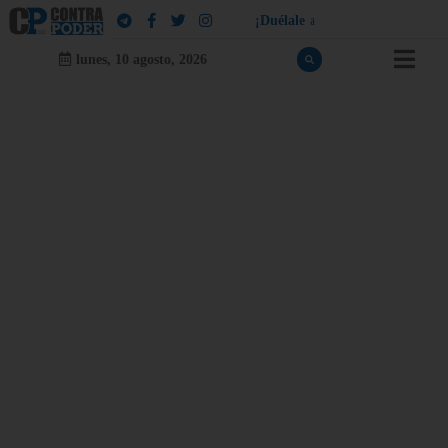
¡
D
u
é
l
a
l
e
a
q
u
i
e
n
l
e
d
u
e
l
a
!
lunes, 10 agosto, 2026