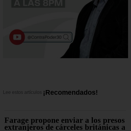
¡
R
e
c
o
m
e
n
d
a
d
o
s
!
Lee
estos
artículos
Farage propone enviar a los presos
extranjeros de cárceles británicas a