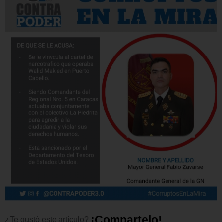
¡
C
o
m
p
a
r
t
e
l
o
!
¿Te
gustó
este
artículo?