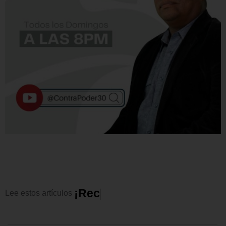
¡
R
e
c
o
m
e
n
d
a
d
o
s
!
Lee
estos
artículos