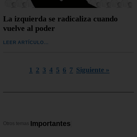
La izquierda se radicaliza cuando
vuelve al poder
LEER ARTÍCULO...
1
2
3
4
5
6
7
Siguiente »
I
m
p
o
r
t
a
n
t
e
s
Otros
temas