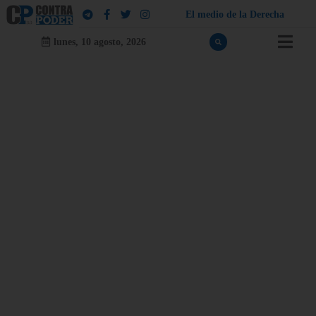
E
l
m
e
d
i
o
d
e
l
a
D
e
r
e
c
h
a
lunes, 10 agosto, 2026