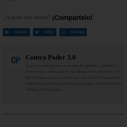
¡
C
o
m
p
a
r
t
e
l
o
!
¿Te
gustó
este
artículo?
Facebook
Twitter
WhatsApp
Contra Poder 3.0
Somos un programa y medio de opinión, análisis y
entrevistas, enfocado en las ideas de la derecha y en
dar ventana a los jóvenes con una visión innovadora
sobre la economía y política de países como Estados
Unidos y Venezuela.