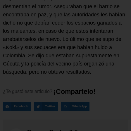
desmentían el rumor. Aseguraban que el barrio se
encontraba en paz, y que las autoridades les habían
dicho no que debían ceder los espacios ganados a
los maleantes, en caso de que estos intentaran
arrebatárselos de nuevo. Lo último que se supo del
«Koki» y sus secuaces era que habían huido a
Colombia. Se dijo que estaban supuestamente en
Cúcuta y la policía del vecino país organizó una
búsqueda, pero no obtuvo resultados.
¡
C
o
m
p
a
r
t
e
l
o
!
¿Te
gustó
este
artículo?
Facebook
Twitter
WhatsApp