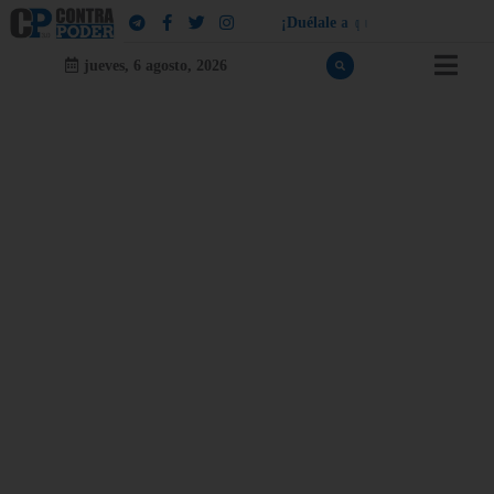
¡
D
u
é
l
a
l
e
a
q
u
i
e
n
l
e
d
u
e
l
a
!
jueves, 6 agosto, 2026