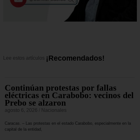
¡
R
e
c
o
m
e
n
d
a
d
o
s
!
Lee
estos
artículos
Continúan protestas por fallas
eléctricas en Carabobo: vecinos del
Prebo se alzaron
agosto 6, 2026
/
Nacionales
Caracas. – Las protestas en el estado Carabobo, especialmente en la
capital de la entidad,