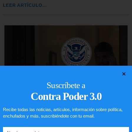
LEER ARTÍCULO...
Suscríbete a
Contra Poder 3.0
Recibe todas las noticias, artículos, información sobre política,
Comunistas no son bienvenidos en
enchufados y más, suscribiéndote con tu email.
EE.UU.