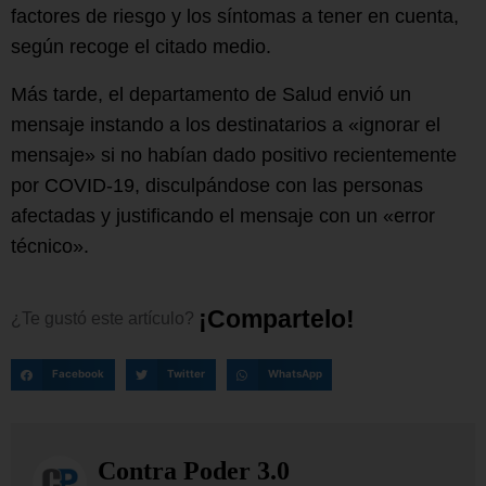
factores de riesgo y los síntomas a tener en cuenta,
según recoge el citado medio.
Más tarde, el departamento de Salud envió un
mensaje instando a los destinatarios a «ignorar el
mensaje» si no habían dado positivo recientemente
por COVID-19, disculpándose con las personas
afectadas y justificando el mensaje con un «error
técnico».
¡
C
o
m
p
a
r
t
e
l
o
!
¿Te
gustó
este
artículo?
Facebook
Twitter
WhatsApp
Contra Poder 3.0