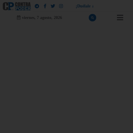
¡
D
u
é
l
a
l
e
a
q
u
i
e
n
l
e
d
u
e
l
a
!
viernes, 7 agosto, 2026