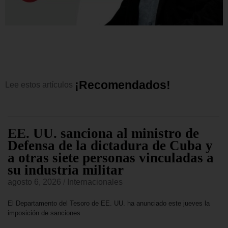
¡
R
e
c
o
m
e
n
d
a
d
o
s
!
Lee
estos
artículos
EE. UU. sanciona al ministro de
Defensa de la dictadura de Cuba y
a otras siete personas vinculadas a
su industria militar
agosto 6, 2026
/
Internacionales
El Departamento del Tesoro de EE. UU. ha anunciado este jueves la
imposición de sanciones