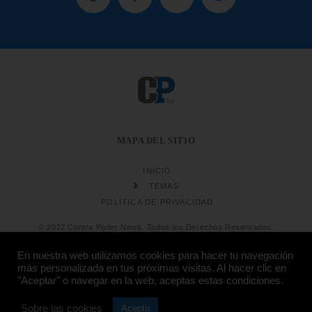
MAPA DEL SITIO
INICIO
TEMAS
POLÍTICA DE PRIVACIDAD
© 2022 Contra Poder News. Todos los Derechos Reservados.
En nuestra web utilizamos cookies para hacer tu navegación
más personalizada en tus próximas visitas. Al hacer clic en
"Aceptar" o navegar en la web, aceptas estas condiciones.
Sobre las cookies
Diseño web
Hosting:
Acepto