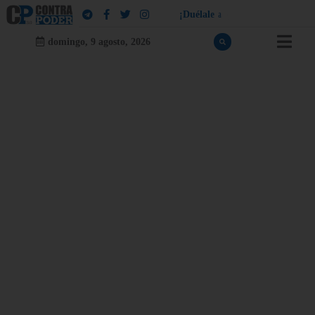
¡
D
u
é
l
a
l
e
a
q
u
i
e
n
l
e
d
u
e
l
a
!
domingo, 9 agosto, 2026