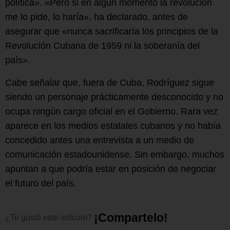
política». «Pero si en algún momento la revolución
me lo pide, lo haría», ha declarado, antes de
asegurar que «nunca sacrificaría los principios de la
Revolución Cubana de 1959 ni la soberanía del
país».
Cabe señalar que, fuera de Cuba, Rodríguez sigue
siendo un personaje prácticamente desconocido y no
ocupa ningún cargo oficial en el Gobierno. Rara vez
aparece en los medios estatales cubanos y no había
concedido antes una entrevista a un medio de
comunicación estadounidense. Sin embargo, muchos
apuntan a que podría estar en posición de negociar
el futuro del país.
¡
C
o
m
p
a
r
t
e
l
o
!
¿Te
gustó
este
artículo?