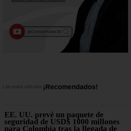
¡
R
e
c
o
m
e
n
d
a
d
o
s
!
Lee
estos
artículos
EE. UU. prevé un paquete de
seguridad de USD$ 1000 millones
para Colombia tras la llegada de