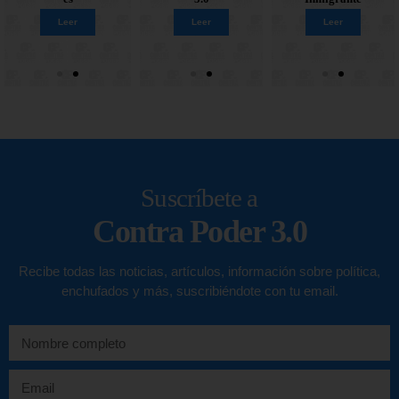
Leer
Leer
Leer
Leer
Leer
Leer
Leer
Leer
Suscríbete a
Contra Poder 3.0
Recibe todas las noticias, artículos, información sobre política,
enchufados y más, suscribiéndote con tu email.