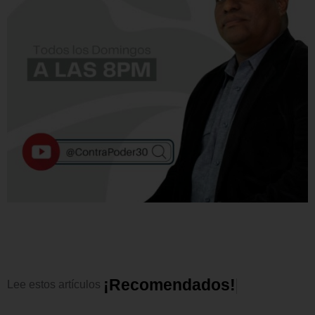
¡
R
e
c
o
m
e
n
d
a
d
o
s
!
Lee
estos
artículos