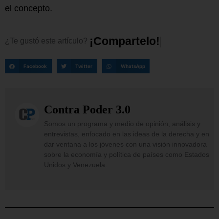
el concepto.
¡
C
o
m
p
a
r
t
e
l
o
!
¿Te
gustó
este
artículo?
Facebook
Twitter
WhatsApp
Contra Poder 3.0
Somos un programa y medio de opinión, análisis y
entrevistas, enfocado en las ideas de la derecha y en
dar ventana a los jóvenes con una visión innovadora
sobre la economía y política de países como Estados
Unidos y Venezuela.