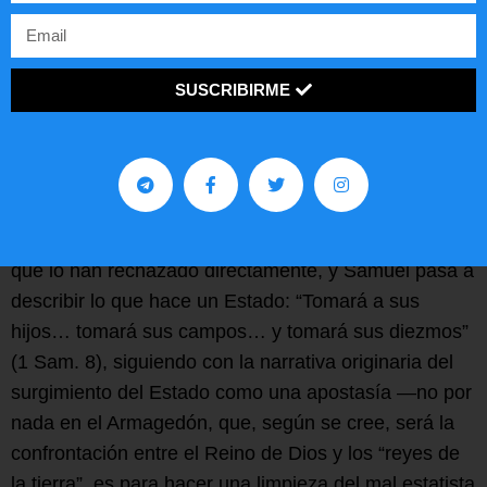
tenían un gobierno central, ni impuestos
permanentes, ni ejército profesional, pero sí tenían
jueces que fungían como líderes y guías en la
SUSCRIBIRME
resolución de conflictos basados en el Torá —leyes
ya dadas, en algunos aspectos rígidas, porque
tampoco puede ser de otra manera— y la costumbre
—énfasis en: costumbre, derecho consuetudinario—.
Cuando el pueblo pide un rey, Dios le dice a Samuel
que lo han rechazado directamente, y Samuel pasa a
describir lo que hace un Estado: “Tomará a sus
hijos… tomará sus campos… y tomará sus diezmos”
(1 Sam. 8), siguiendo con la narrativa originaria del
surgimiento del Estado como una apostasía —no por
nada en el Armagedón, que, según se cree, será la
confrontación entre el Reino de Dios y los “reyes de
la tierra”, es para hacer una limpieza del mal estatista