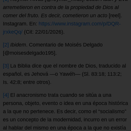
arremetieron en contra de la propiedad de Dios al
comer del fruto. Es decir, cometieron un acto
[reel].
Instagram. En:
https://www.instagram.com/p/DQR-
jrxkeQq/
(Cit: 22/01/2026).
[2]
Ibidem
. Comentario de Moisés Delgado
[@moisesdelgado195].
[3]
La Biblia dice que el nombre de Dios, traducido al
español, es Jehová —o Yawéh— (Sl. 83:18; 113:2;
Is. 42:8; entre otros).
[4]
El anacronismo trata cuando se sitúa a una
persona, objeto, evento o idea en una época histórica
a la que no pertenece. Es decir, como el “socialismo”
es un concepto de la modernidad, incurro en un error
al hablar del mismo en una época a la que no existía