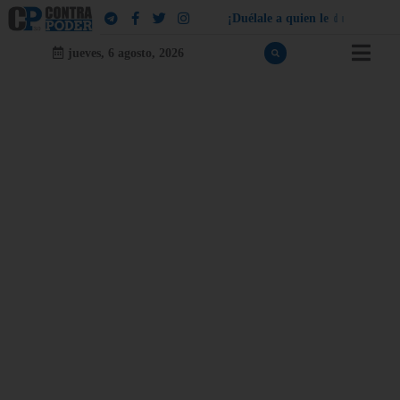
¡
D
u
é
l
a
l
e
a
q
u
i
e
n
l
e
d
u
e
l
a
!
jueves, 6 agosto, 2026