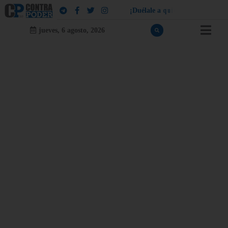
¡
D
u
é
l
a
l
e
a
q
u
i
e
n
l
e
d
u
e
l
a
!
jueves, 6 agosto, 2026