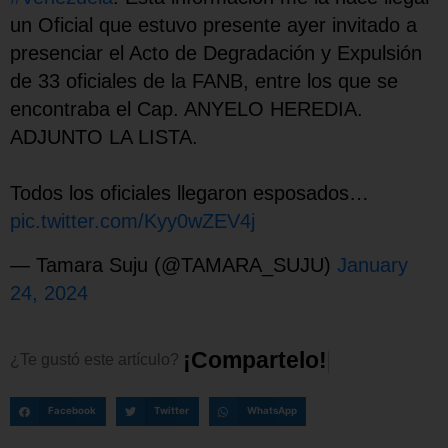
un Oficial que estuvo presente ayer invitado a
presenciar el Acto de Degradación y Expulsión
de 33 oficiales de la FANB, entre los que se
encontraba el Cap. ANYELO HEREDIA.
ADJUNTO LA LISTA.
Todos los oficiales llegaron esposados…
pic.twitter.com/Kyy0wZEV4j
— Tamara Suju (@TAMARA_SUJU)
January
24, 2024
¡
C
o
m
p
a
r
t
e
l
o
!
¿Te
gustó
este
artículo?
Facebook
Twitter
WhatsApp