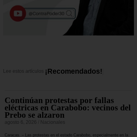
¡
R
e
c
o
m
e
n
d
a
d
o
s
!
Lee
estos
artículos
Continúan protestas por fallas
eléctricas en Carabobo: vecinos del
Prebo se alzaron
agosto 6, 2026
/
Nacionales
Caracas. – Las protestas en el estado Carabobo, especialmente en la