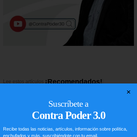
¡
R
e
c
o
m
e
n
d
a
d
o
s
!
Lee
estos
artículos
Suscríbete a
EE. UU. prevé un paquete de
Contra Poder 3.0
seguridad de USD$ 1000 millones
para Colombia tras la llegada de
Recibe todas las noticias, artículos, información sobre política,
De la Espriella al poder
enchufados y más, suscribiéndote con tu email.