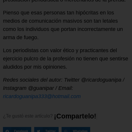
Pienso que esas personas tan hipócritas en los
medios de comunicación masivos son tan letales
como los individuos que portan incorrectamente un
arma de fuego.
Los periodistas con valor ético y practicantes del
ejercicio pulcro de la profesión no tienen que sentirse
aludidos por mis opiniones.
Redes sociales del autor: Twitter @ricardoguanipa /
Instagram @guanipar / Email:
ricardoguanipa333@hotmail.com
¡
C
o
m
p
a
r
t
e
l
o
!
¿Te
gustó
este
artículo?
Facebook
Twitter
WhatsApp