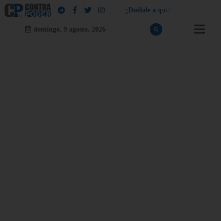
¡
D
u
é
l
a
l
e
a
q
u
i
e
n
l
e
d
u
e
l
a
!
domingo, 9 agosto, 2026