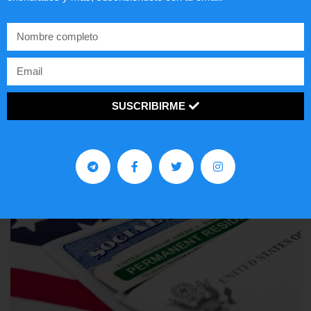
agosto 8, 2026
/
Internacionales
EE. UU. prevé destinar USD$ 1000 millones a un paquete de asistencia
en materia de
SEGUIR LEYENDO...
SUSCRIBIRME