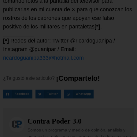
tomando fotos a la pantalla del televisor para
publicarlas en mi cuenta de X para que conozcan los
rostros de los cabrones que apoyan ese falso
positivo de los militares en pantaletas
[*]
.
[*]
Redes del autor: Twitter @ricardoguanipa /
Instagram @guanipar / Email:
ricardoguanipa333@hotmail.com
¡
C
o
m
p
a
r
t
e
l
o
!
¿Te
gustó
este
artículo?
Facebook
Twitter
WhatsApp
Contra Poder 3.0
Somos un programa y medio de opinión, análisis y
entrevistas, enfocado en las ideas de la derecha y en