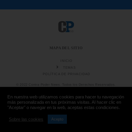
MAPA DEL SITIO
INICIO
TEMAS
POLÍTICA DE PRIVACIDAD
© 2022 Contra Poder News. Todos los Derechos Reservados.
En nuestra web utilizamos cookies para hacer tu navegación
más personalizada en tus próximas visitas. Al hacer clic en
"Aceptar" o navegar en la web, aceptas estas condiciones.
Sobre las cookies
Diseño web
Hosting:
Acepto