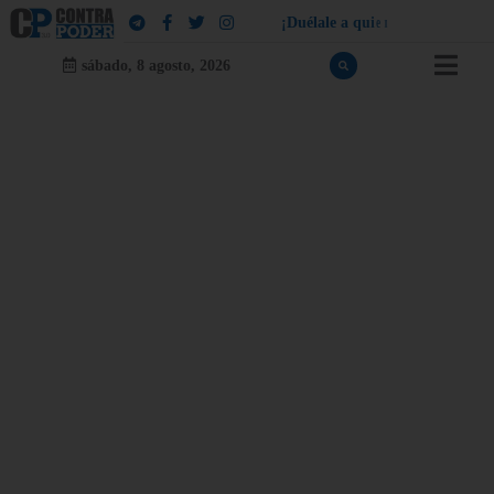
¡
D
u
é
l
a
l
e
a
q
u
i
e
n
l
e
d
u
e
l
a
!
sábado, 8 agosto, 2026