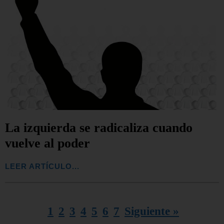
La izquierda se radicaliza cuando
vuelve al poder
LEER ARTÍCULO...
1
2
3
4
5
6
7
Siguiente »