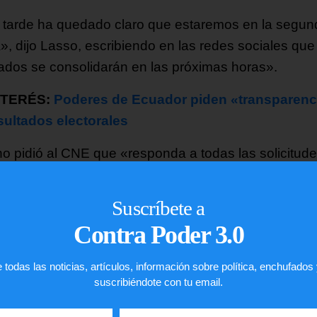
 tarde ha quedado claro que estaremos en la segun
a», dijo Lasso, escribiendo en las redes sociales que
tados se consolidarán en las próximas horas».
NTERÉS:
Poderes de Ecuador piden «transparenc
sultados electorales
o pidió al CNE que «responda a todas las solicitud
ión» de votos sujetos a inconsistencias y que lo hag
áxima transparencia».
Suscríbete a
rectora del CNE, Diana Atamaint, insistió en que el c
Contra Poder 3.0
a «realizando un proceso transparente».
 todas las noticias, artículos, información sobre política, enchufados
, de 51 años, abogado ambientalista, ya afirmó que
suscribiéndote con tu email.
a produciendo un posible «fraude» para mantenerlo