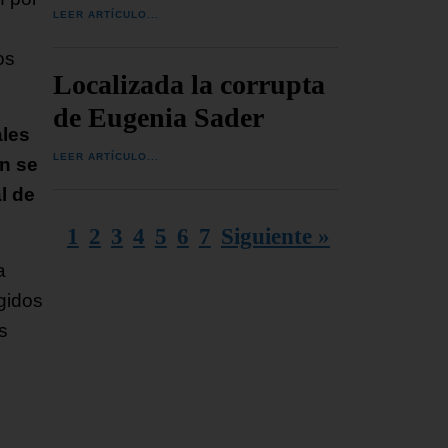
LEER ARTÍCULO...
n
os
Localizada la corrupta
de Eugenia Sader
ales
LEER ARTÍCULO...
n se
l de
1
2
3
4
5
6
7
Siguiente »
a
gidos
s