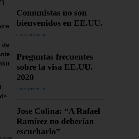
n
Comunistas no son
bienvenidos en EE.UU.
este
LEER ARTÍCULO...
o de
ante
Preguntas frecuentes
Yaku
sobre la visa EE.UU.
2020
l
LEER ARTÍCULO...
 de
Jose Colina: “A Rafael
Ramírez no deberían
escucharlo”
n por