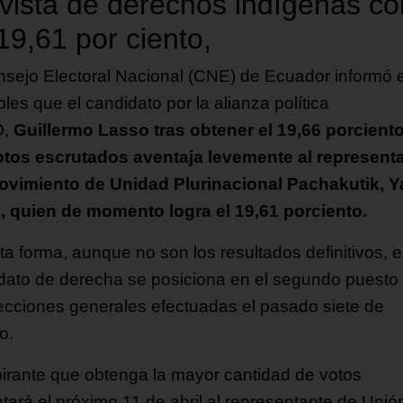
ivista de derechos indígenas co
19,61 por ciento,
nsejo Electoral Nacional (CNE) de Ecuador informó 
les que el candidato por la alianza política
O,
Guillermo Lasso tras obtener el 19,66 porcient
otos escrutados aventaja levemente al represent
ovimiento de Unidad Plurinacional Pachakutik, 
, quien de momento logra el 19,61 porciento.
ta forma, aunque no son los resultados definitivos, e
dato de derecha se posiciona en el segundo puesto
lecciones generales efectuadas el pasado siete de
o.
pirante que obtenga la mayor cantidad de votos
ntará el próximo 11 de abril al representante de Unió