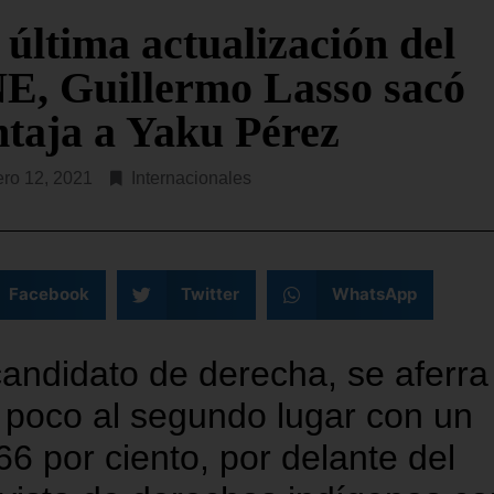
a para hacer frente a
reunidas este jueves en Ro
 última actualización del
interrumpir en la víspera s
R LEYENDO...
de conversaciones
E, Guillermo Lasso sacó
SEGUIR LEYENDO...
ntaja a Yaku Pérez
ero 12, 2021
Internacionales
Facebook
Twitter
WhatsApp
candidato de derecha, se aferra
 poco al segundo lugar con un
66 por ciento, por delante del