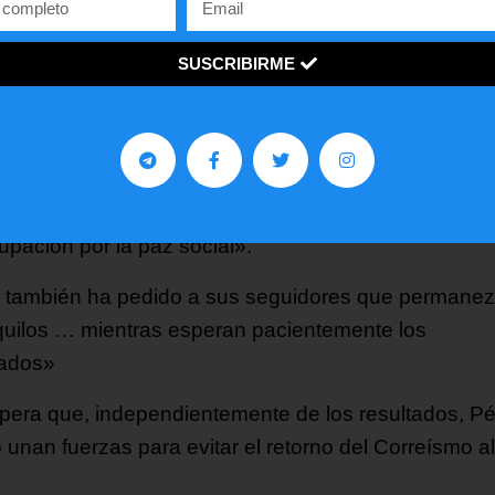
 de la segunda ronda, aunque no dio detalles.
rtidarios han estado protestando frente a las oficina
SUSCRIBIRME
esde el domingo.
o, que no se presentó a la reelección y cuyo manda
iza el 24 de mayo, ha pedido a todos los candidatos 
stren «su vocación democrática y la máxima
upación por la paz social».
 también ha pedido a sus seguidores que permane
quilos … mientras esperan pacientemente los
tados»
pera que, independientemente de los resultados, Pé
 unan fuerzas para evitar el retorno del Correísmo al