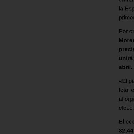
la Es
prime
Por ot
Moren
preci
unirá
abril.
«El p
total
al or
elecc
El ec
32,44