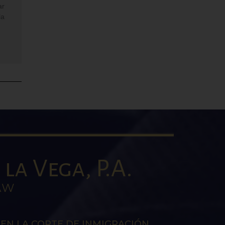
ar
la
la Vega, P.A.
AW
EN LA CORTE DE INMIGRACIÓN