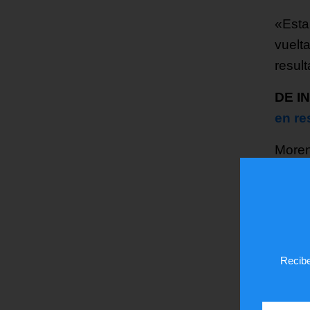
«Esta
vuelt
resul
DE I
en re
Moren
revis
«la m
La di
estab
Recibe
Pérez
estab