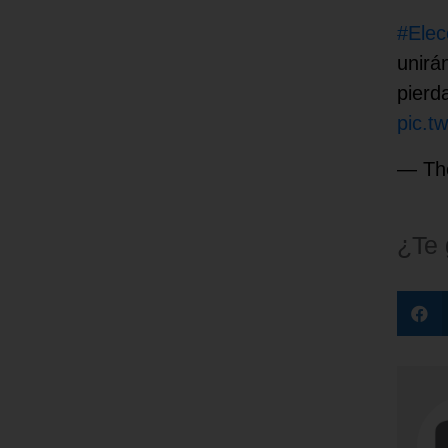
#Elec
unirá
pierd
pic.t
— Th
¿Te