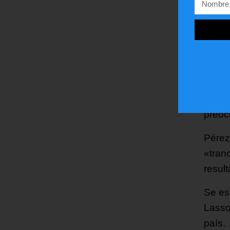
fuera
Sus pa
CNE d
Moren
final
demue
preoc
Pérez
«tran
resul
Se es
Lasso
país.