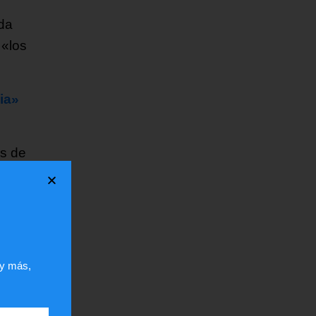
da
 «los
ia»
es de
a con
uerpo
 y más,
 se