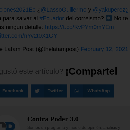
ciones2021Ec
¿
@LassoGuillermo
y
@yakuperezg
n para salvar al
#Ecuador
del correismo?
No te
as ningún detalle:
https://t.co/KvPYm0mYEm
witter.com/nYv2t0X1GY
e Latam Post (@thelatampost)
February 12, 2021
¡
C
o
m
p
a
r
t
e
l
o
!
gustó
este
artículo?
Facebook
Twitter
WhatsApp
Contra Poder 3.0
Somos un programa y medio de opinión, análisis y