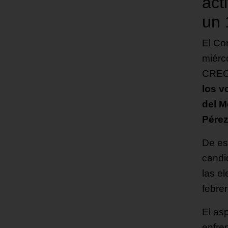
act
un 
El Co
miérco
CRE
los v
del M
Pérez
De es
candi
las e
febrer
El as
enfre