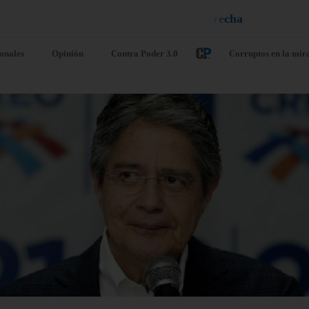
n
e
u
i
q
¡
D
u
é
l
a
l
e
a
ionales
Opinión
Contra Poder 3.0
Corruptos en la mir
uselas estudia
EE. UU. seña
nceder una
que Líbano e
uda adicional a
Israel conclu
paña por la
«antes de lo
isis de Ceuta
previsto» otr
jornada de
o 6, 2026
/
Internacionales
diálogo
misión Europea ha confirmado
agosto 6, 2026
/
Internacio
jueves que estudia conceder
yuda financiera adicional a
Las delegaciones de Líbano