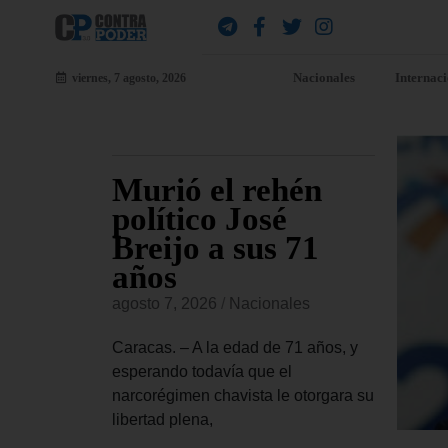
Nacionales
Internac
viernes, 7 agosto, 2026
ión
Murió el rehén
Br
ude
político José
co
álogo
Breijo a sus 71
ay
 como
años
Es
d
cr
agosto 7, 2026
/
Nacionales
agost
Caracas. – A la edad de 71 años, y
es
esperando todavía que el
La Co
narcorégimen chavista le otorgara su
este 
ción de
libertad plena,
una a
ste jueves