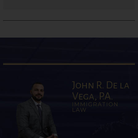
John R. De la
Vega, P.A.
IMMIGRATION
LAW