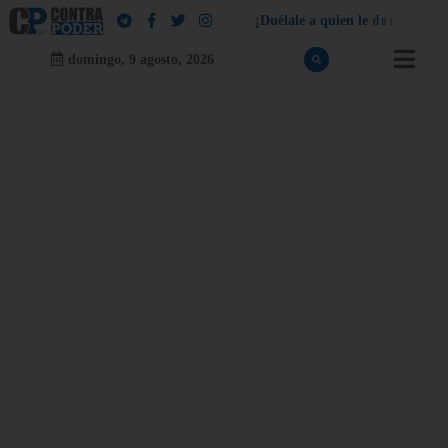
¡
D
u
é
l
a
l
e
a
q
u
i
e
n
l
e
d
u
e
l
a
!
domingo, 9 agosto, 2026