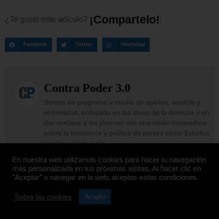
¡
C
o
m
p
a
r
t
e
l
o
!
¿Te
gustó
este
artículo?
Facebook
Twitter
WhatsApp
Contra Poder 3.0
Somos un programa y medio de opinión, análisis y
entrevistas, enfocado en las ideas de la derecha y en
dar ventana a los jóvenes con una visión innovadora
sobre la economía y política de países como Estados
Unidos y Venezuela.
En nuestra web utilizamos cookies para hacer tu navegación
más personalizada en tus próximas visitas. Al hacer clic en
"Aceptar" o navegar en la web, aceptas estas condiciones.
Sobre las cookies
Acepto