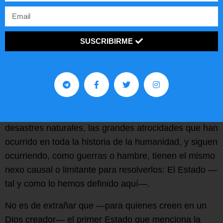
causa
de todos los problemas, sí constituye un
limitante en la resolución de los mismos.
SUSCRIBIRME
Dios, la biblia y el Estado
Todo lo anterior tiene incluso sustento bíblico o
teológico: la palabra de Dios indica que “el hombre
ha dominado al hombre para perjuicio suyo”
[6]
, para
dañar la misma existencia humana. Fuera de los
desastres naturales, las grandes atrocidades que han
ocurrido en toda la historia de la humanidad, y siguen
ocurriendo, como guerras o hambre, tienen el mismo
nexo causal o limitante para resolverlos: El Estado —
tal y como lo hemos definido aquí—.
No es de extrañar que —para quienes creen en un
Dios creador— el primer Estado que menciona la