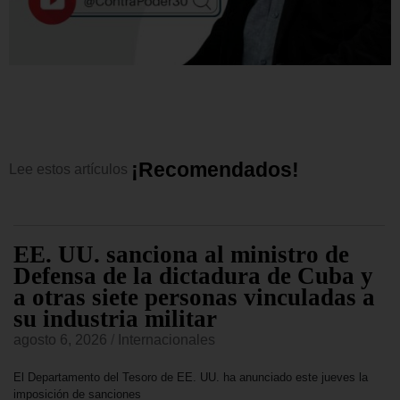
¡
R
e
c
o
m
e
n
d
a
d
o
s
!
Lee
estos
artículos
EE. UU. sanciona al ministro de
Defensa de la dictadura de Cuba y
a otras siete personas vinculadas a
su industria militar
agosto 6, 2026
/
Internacionales
El Departamento del Tesoro de EE. UU. ha anunciado este jueves la
imposición de sanciones