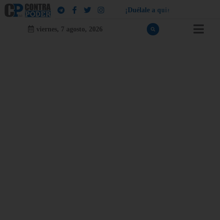
¡
D
u
é
l
a
l
e
a
q
u
i
e
n
l
e
d
u
e
l
a
!
viernes, 7 agosto, 2026