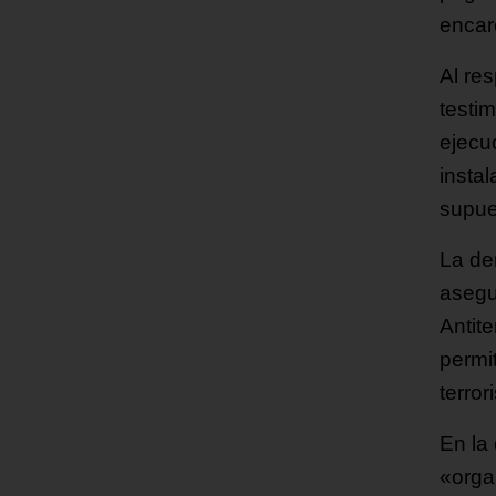
encar
Al re
testi
ejecu
insta
supue
La de
asegu
Antite
permi
terror
En la
«orga