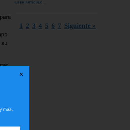
LEER ARTÍCULO...
 para
1
2
3
4
5
6
7
Siguiente »
mpo
y su
rtar
arios
ara
 y más,