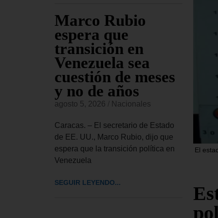
Marco Rubio
Cif
espera que
du
a que
transición en
te
Venezuela sea
as
s tras
cuestión de meses
se
os
y no de años
ac
es
agosto 5, 2026
/
Nacionales
agost
obernador
Caracas. – El secretario de Estado
Carac
s, admitió
de EE. UU., Marco Rubio, dijo que
de fa
stado
espera que la transición política en
ocurr
El esta
Venezuela
SEGUI
SEGUIR LEYENDO...
Es
po