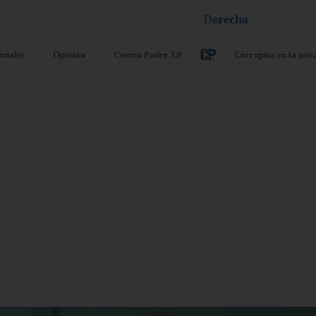
u
q
a
e
l
¡
D
u
é
l
a
ionales
Opinión
Contra Poder 3.0
Corruptos en la mir