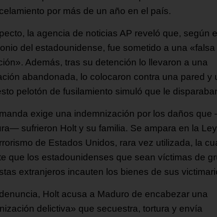
celamiento por más de un año en el país.
specto, la agencia de noticias AP reveló que, según e
monio del estadounidense, fue sometido a una «falsa
ción». Además, tras su detención lo llevaron a una
lación abandonada, lo colocaron contra una pared y 
sto pelotón de fusilamiento simuló que le disparaba
manda exige una indemnización por los daños que
ra— sufrieron Holt y su familia. Se ampara en la Ley
rrorismo de Estados Unidos, rara vez utilizada, la cu
te que los estadounidenses que sean víctimas de g
istas extranjeros incauten los bienes de sus victimari
 denuncia, Holt acusa a Maduro de encabezar una
nización delictiva» que secuestra, tortura y envía