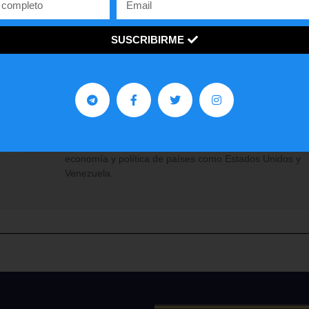
Facebook
Twitter
WhatsApp
SUSCRIBIRME
Contra Poder 3.0
Somos un programa y medio de opinión, análisis y
entrevistas, enfocado en las ideas de la derecha y en d
ventana a los jóvenes con una visión innovadora sobre 
economía y política de países como Estados Unidos y
Venezuela.