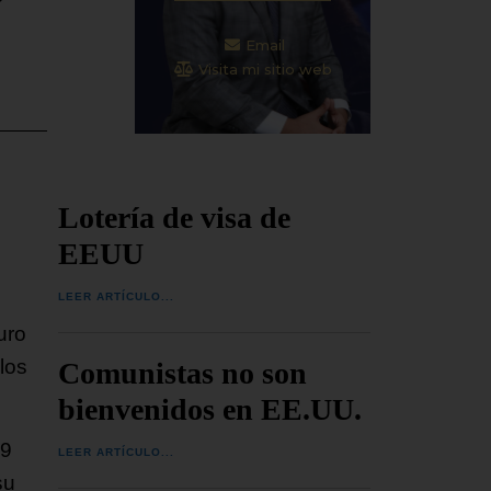
Email
Visita mi sitio web
Lotería de visa de
EEUU
LEER ARTÍCULO...
uro
los
Comunistas no son
bienvenidos en EE.UU.
99
LEER ARTÍCULO...
su