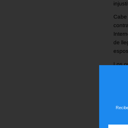
injus
Cabe 
contr
Inter
de lle
espos
Los o
armas
aparec
estad
derro
Recibe
¿Te