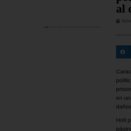
al
febr
Carac
políti
prisi
en un
daños
Holt 
página