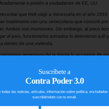
tificadamente a prisión a ciudadanos de EE. UU.
recordar que Holt viajó a Venezuela en el año 2016
aer matrimonio con una venezolana que conoció por
net. Ambos son mormones. Sin embargo, al poco tie
gar al país, funcionarios armados lo detuvieron a él 
a dentro de una vivienda.
rganismos represivos de la tiranía lo acusaron de po
 de asalto y granadas. Días más tarde, altos funcion
ieron en la televisora estatal para acusar al
Suscríbete a
ounidense de ser un “terrorista de la CIA” enviado p
Contra Poder 3.0
car a Maduro.
 todas las noticias, artículos, información sobre política, enchufados
suscribiéndote con tu email.
¡
C
o
m
p
a
r
t
e
l
o
!
gustó
este
artículo?