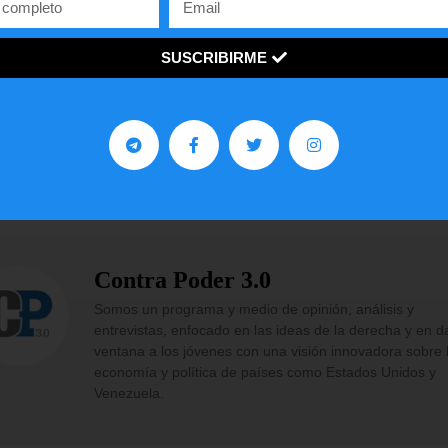
hiduran (@lalogitud)
November 20, 2022
SUSCRIBIRME
¡
C
o
m
p
a
r
t
e
l
o
!
gustó
este
artículo?
Facebook
Twitter
WhatsApp
Contra Poder 3.0
Somos un programa y medio de opinión, análisis y
entrevistas, enfocado en las ideas de la derecha y en d
ventana a los jóvenes con una visión innovadora sobre 
economía y política de países como Estados Unidos y
Venezuela.