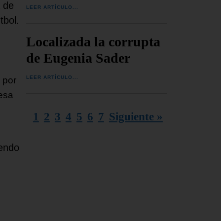
 de
LEER ARTÍCULO...
tbol.
Localizada la corrupta
de Eugenia Sader
LEER ARTÍCULO...
 por
 esa
1
2
3
4
5
6
7
Siguiente »
iendo