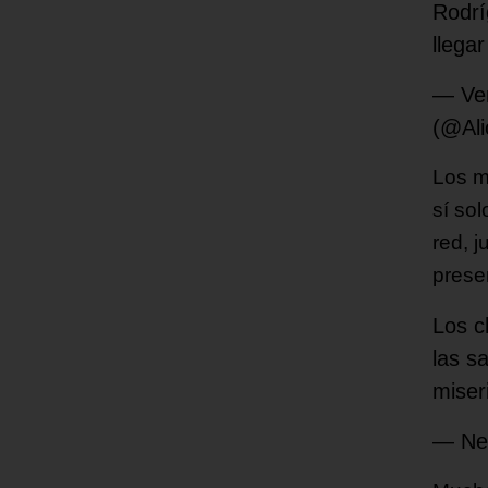
Rodrí
llega
— Ven
(@Al
Los m
sí so
red, 
prese
Los c
las s
miser
— Ne