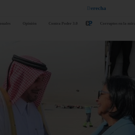
n
e
u
i
q
a
¡
D
u
é
l
a
l
e
ionales
Opinión
Contra Poder 3.0
Corruptos en la mir
. UU. prevé un
Diálogo
quete de
narcochavism
guridad de
ilegítima AN
D$ 1000
continuó en e
llones para
Meliá bajo fu
lombia tras la
hermetismo
egada de De la
agosto 8, 2026
/
Nacionale
priella al poder
Caracas. – Las delegacion
o 8, 2026
/
Internacionales
narcorégimen interino de D