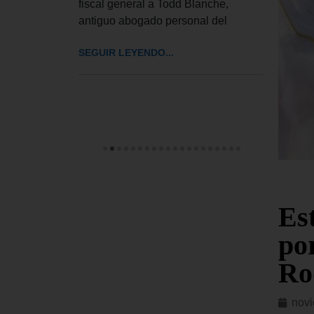
fiscal general a Todd Blanche,
 Joe Biden,
EE. U
antiguo abogado personal del
huesos «y
millo
en ma
SEGUIR LEYENDO...
recie
SEGUI
Est
po
Ro
novi