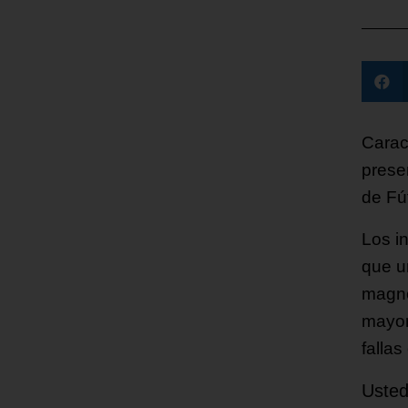
Carac
prese
de Fú
Los i
que un
magno
mayorí
fallas
Usted