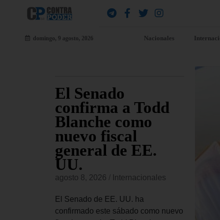
Nacionales
Internac
domingo, 9 agosto, 2026
e
El Senado
EE
ia que
confirma a Todd
pa
e
Blanche como
se
dre se
nuevo fiscal
US
o «a
general de EE.
mi
 más
UU.
Co
ll
agosto 8, 2026
/
Internacionales
Es
onales
El Senado de EE. UU. ha
agost
confirmado este sábado como nuevo
 padece el