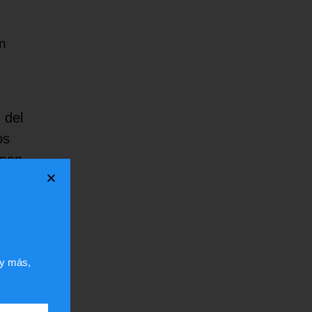
en
 del
os
imen
 y más,