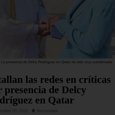
Rodríguez y de la ilegítima
U. prevé destinar USD$ 1000
Asamblea Nacional 2015 s
nes a un paquete de asistencia
reunieron nuevamente
teria de seguridad para el
ntemente constituido
SEGUIR LEYENDO...
R LEYENDO...
La presencia de Delcy Rodríguez en Qatar ha sido muy cuestionada
allan las redes en críticas
r presencia de Delcy
dríguez en Qatar
embre 20, 2022
Nacionales