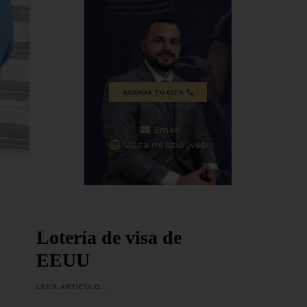
plena tras años de prisión
denunci
e
domiciliaria por razones políticas,
dos reo
SEGUIR LEYENDO...
SEGUIR
AGENDA TU CITA
Email
Visita mi sitio web
Lotería de visa de
EEUU
LEER ARTÍCULO...