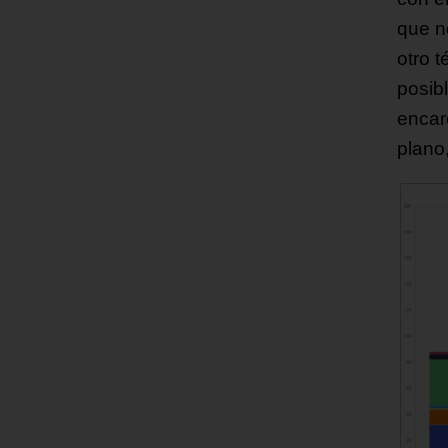
que n
otro 
posib
encar
plano