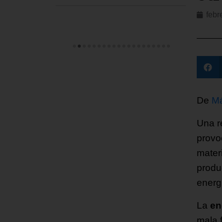
febr
De
Má
Una r
provo
mater
produ
energ
La
en
mala 