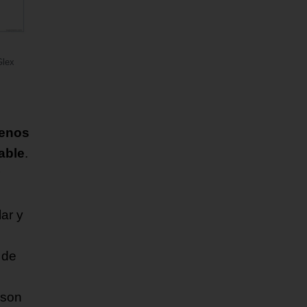
Glex
enos
able
.
ar y
 de
 son