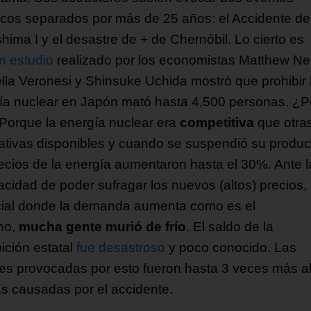
ricos separados por más de 25 años: el Accidente de
hima I y el desastre de + de Chernóbil. Lo cierto es
n estudio
realizado por los economistas Matthew Nei
lla Veronesi y Shinsuke Uchida mostró que prohibir 
ía nuclear en Japón mató hasta 4,500 personas. ¿P
Porque la energía nuclear era
competitiva
que otra
nativas disponibles y cuando se suspendió su produc
recios de la energía aumentaron hasta el 30%. Ante l
acidad de poder sufragar los nuevos (altos) precios,
ial donde la demanda aumenta como es el
rno,
mucha gente murió de frío
. El saldo de la
ición estatal
fue desastroso
y poco conocido. Las
es provocadas por esto fueron hasta 3 veces más al
as causadas por el accidente.