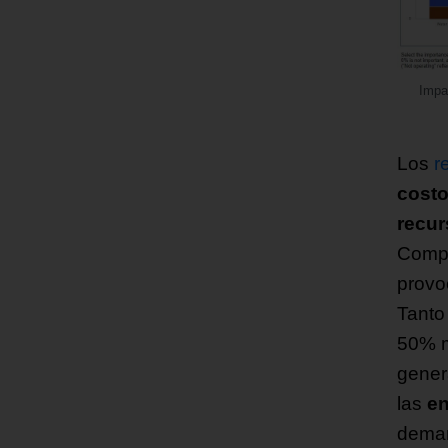
Impa
Los
r
cost
recu
Compa
provo
Tanto
50% m
gener
las
en
deman