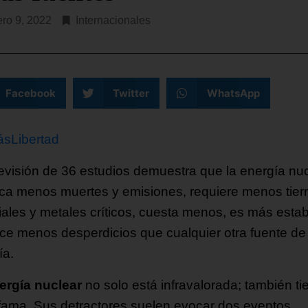
ero 9, 2022
Internacionales
Facebook
Twitter
WhatsApp
sLibertad
evisión de 36 estudios demuestra que la energía nu
ca menos muertes y emisiones, requiere menos tierr
iales y metales críticos, cuesta menos, es más estab
ce menos desperdicios que cualquier otra fuente de
ía.
ergía nuclear
no solo está infravalorada; también ti
fama. Sus detractores suelen evocar dos eventos