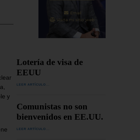
Email
Visita mi sitio web
Lotería de visa de
EEUU
clear
LEER ARTÍCULO...
a,
le y
Comunistas no son
bienvenidos en EE.UU.
ene
LEER ARTÍCULO...