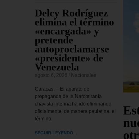
Delcy Rodríguez
Co
ven
elimina el término
pr
ro de
«encargada» y
fal
pretende
Ca
autoproclamarse
ve
«presidente» de
se
es
Venezuela
agost
delo de 21
agosto 6, 2026
/
Nacionales
ces, fue
Carac
ado martes
estad
Caracas. – El aparato de
la cap
propaganda de la Narcotiranía
el te
chavista interina ha ido eliminando
Es
oficialmente, de manera paulatina, el
SEGUI
nuc
término
otr
SEGUIR LEYENDO...