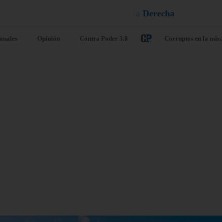
e
a
l
l
é
u
D
¡
ionales
Opinión
Contra Poder 3.0
Corruptos en la mir