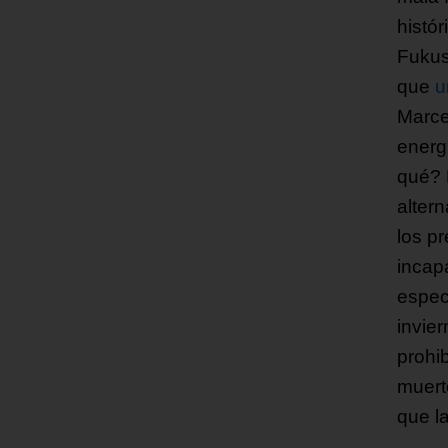
histó
Fukus
que
u
Marce
energ
qué? 
alter
los p
incap
espec
invie
prohib
muert
que l