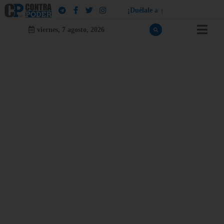
¡
D
u
é
l
a
l
e
a
q
u
i
e
n
l
e
d
u
e
l
a
!
viernes, 7 agosto, 2026