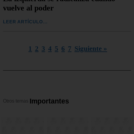
vuelve al poder
LEER ARTÍCULO...
1
2
3
4
5
6
7
Siguiente »
I
m
p
o
r
t
a
n
t
e
s
Otros
temas