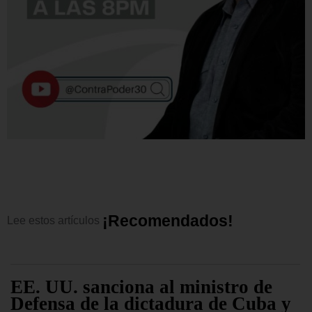
¡
R
e
c
o
m
e
n
d
a
d
o
s
!
Lee
estos
artículos
EE. UU. sanciona al ministro de
Defensa de la dictadura de Cuba y