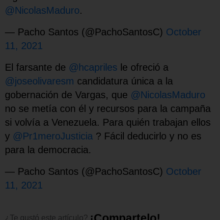
@NicolasMaduro
.
— Pacho Santos (@PachoSantosC)
October
11, 2021
El farsante de
@hcapriles
le ofreció a
@joseolivaresm
candidatura única a la
gobernación de Vargas, que
@NicolasMaduro
no se metía con él y recursos para la campaña
si volvía a Venezuela. Para quién trabajan ellos
y
@Pr1meroJusticia
? Fácil deducirlo y no es
para la democracia.
— Pacho Santos (@PachoSantosC)
October
11, 2021
¡
C
o
m
p
a
r
t
e
l
o
!
¿Te
gustó
este
artículo?