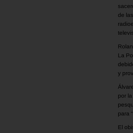
sacer
de la
radio
televi
Rolan
La Po
debid
y pro
Álvar
por l
pesqui
para 
El ob