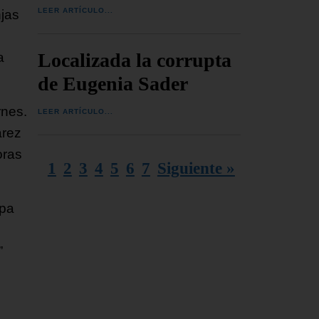
LEER ARTÍCULO...
njas
Localizada la corrupta
a
de Eugenia Sader
rnes.
LEER ARTÍCULO...
arez
oras
1
2
3
4
5
6
7
Siguiente »
lpa
”