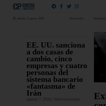
Nacionales
Internac
sábado, 8 agosto, 2026
 EE.
EE. UU. sanciona
El
 el
a dos casas de
Ap
ley de
cambio, cinco
se
ntra
empresas y cuatro
Tr
iones
personas del
pe
as
sistema bancario
Co
«fantasma» de
re
Irán
Bl
onales
Ex
agosto 7, 2026
/
Internacionales
agost
co
 aprobado