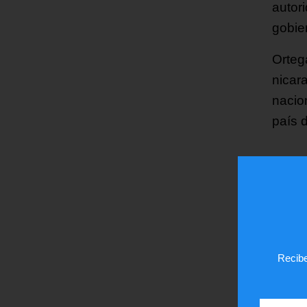
autor
gobier
Ortega
nicar
nacion
país 
¿Te
Recibe