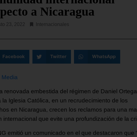
ibunal de Apelaciones de EE.
El Gobierno de EE. UU. ha
specto a Nicaragua
a dictaminado este viernes que
anunciado una inversión d
esidente Donald Trump deberá
USD$ 2.000 millones en
to 23, 2022
Internacionales
 la autorización
compromisos con organiza
religiosas
R LEYENDO...
SEGUIR LEYENDO...
Facebook
Twitter
WhatsApp
t Media
la renovada embestida del régimen de Daniel Ortega
 la Iglesia Católica, en un recrudecimiento de los
hos en Nicaragua, crecen los reclamos para una ma
 internacional que evite una profundización de la cri
G emitió un comunicado en el que destacaron que 