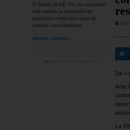
de ley de
El Tesoro de EE. UU. ha anunciado
El Tr
re
ue autoriza
este viernes la imposición de
UU. h
sanciones contra dos casas de
el pr
agos
cambio, cinco empresas
pedir
SEGUIR LEYENDO...
SEGUI
De
Al
Ante 
contra
derec
acción
La ON