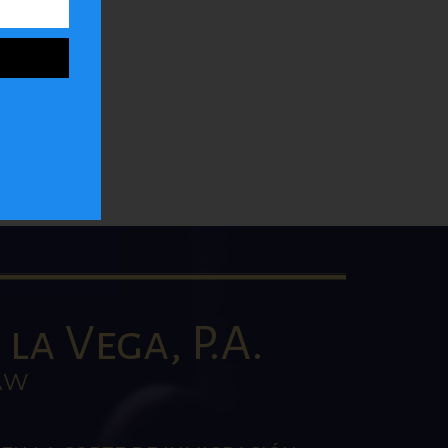
ar
la
la Vega, P.A.
AW