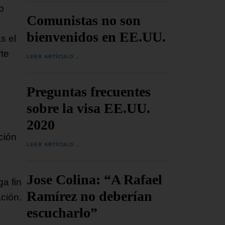
o
Comunistas no son
bienvenidos en EE.UU.
s el
rte
LEER ARTÍCULO...
Preguntas frecuentes
sobre la visa EE.UU.
2020
ción
LEER ARTÍCULO...
Jose Colina: “A Rafael
a fin
Ramírez no deberían
ción.
escucharlo”