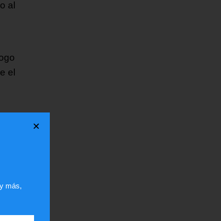
o al
logo
e el
 y más,