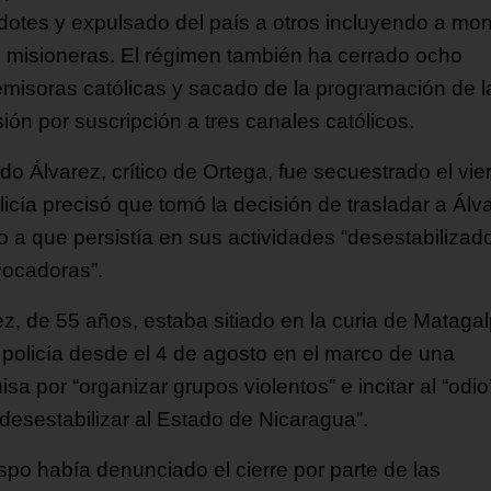
dotes y expulsado del país a otros incluyendo a mo
s misioneras. El régimen también ha cerrado ocho
emisoras católicas y sacado de la programación de l
sión por suscripción a tres canales católicos.
do Álvarez, crítico de Ortega, fue secuestrado el vie
licía precisó que tomó la decisión de trasladar a Álv
o a que persistía en sus actividades “desestabilizad
vocadoras”.
ez, de 55 años, estaba sitiado en la curia de Mataga
a policía desde el 4 de agosto en el marco de una
sa por “organizar grupos violentos” e incitar al “odio
“desestabilizar al Estado de Nicaragua”.
ispo había denunciado el cierre por parte de las