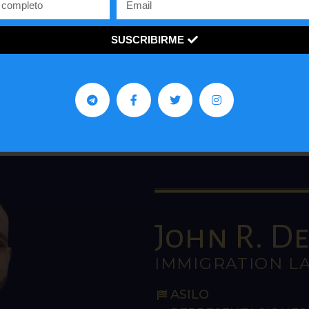
entrevistas, enfocado en las ideas de la derecha y en d
ventana a los jóvenes con una visión innovadora sobre 
SUSCRIBIRME
economía y política de países como Estados Unidos y
Venezuela.
John R. De 
IMMIGRATION L
ASILO