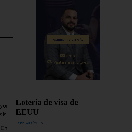
ceremonia en la ciudad de
agosto,
del nar
e cerca de
SEGUIR LEYENDO...
SEGUIR
ciones
AGENDA TU CITA
Email
Visita mi sitio web
Lotería de visa de
yor
EEUU
sis.
LEER ARTÍCULO...
“En