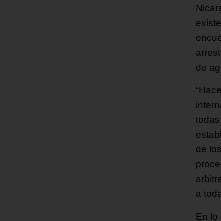
Nicar
existe
encue
arres
de age
“Hace
intern
todas 
estab
de lo
proce
arbit
a tod
En lo