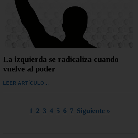
La izquierda se radicaliza cuando
vuelve al poder
LEER ARTÍCULO...
1
2
3
4
5
6
7
Siguiente »