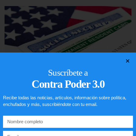
Suscríbete a
Contra Poder 3.0
Lotería de visa de EEUU
Recibe todas las noticias, artículos, información sobre política,
enchufados y más, suscribiéndote con tu email.
LEER ARTÍCULO...