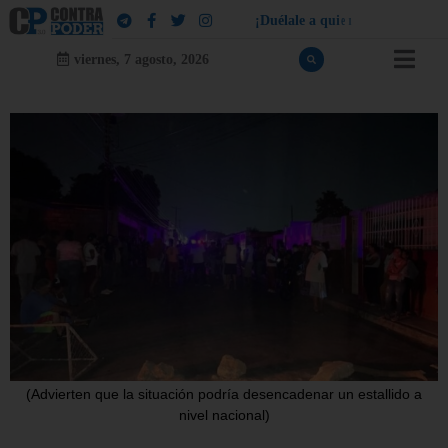
¡
D
u
é
l
a
l
e
a
q
u
i
e
n
l
e
d
u
e
l
a
!
viernes, 7 agosto, 2026
(Advierten que la situación podría desencadenar un estallido a
nivel nacional)