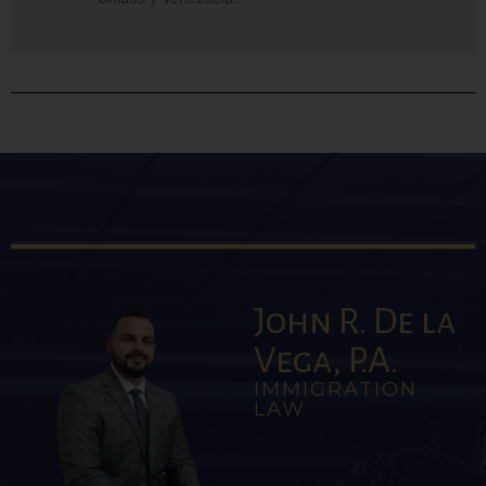
John R. De la
Vega, P.A.
IMMIGRATION
LAW