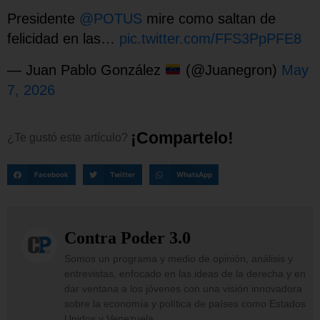
Presidente
@POTUS
mire como saltan de
felicidad en las…
pic.twitter.com/FFS3PpPFE8
— Juan Pablo González
(@Juanegron)
May
7, 2026
¡
C
o
m
p
a
r
t
e
l
o
!
¿Te
gustó
este
artículo?
Facebook
Twitter
WhatsApp
Contra Poder 3.0
Somos un programa y medio de opinión, análisis y
entrevistas, enfocado en las ideas de la derecha y en
dar ventana a los jóvenes con una visión innovadora
sobre la economía y política de países como Estados
Unidos y Venezuela.