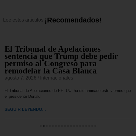
¡
R
e
c
o
m
e
n
d
a
d
o
s
!
Lee
estos
artículos
El Tribunal de Apelaciones
sentencia que Trump debe pedir
permiso al Congreso para
remodelar la Casa Blanca
agosto 7, 2026
/
Internacionales
El Tribunal de Apelaciones de EE. UU. ha dictaminado este viernes que
el presidente Donald
SEGUIR LEYENDO...