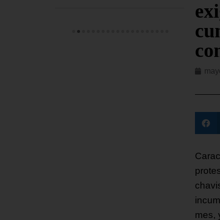
exi
cu
co
may
Carac
protes
chavi
incum
mes, 