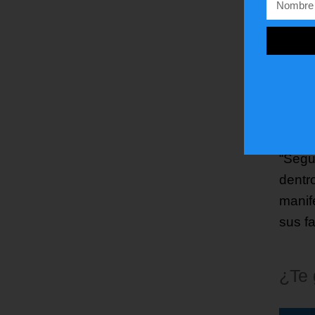
Los f
recie
espec
centr
en me
encier
“Segu
dentr
manif
sus f
¿Te