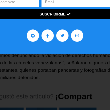
amiliares también expresaron preocupación por los
ntes motines ocurridos en cárceles venezolanas,
SUSCRIBIRME
ialmente en el Internado Judicial de Barinas y otros
os penitenciarios, donde se reportaron muertos y her
dio de protestas de los reclusos por las condicione
ro.
imos denunciando la violación de derechos human
o de las cárceles venezolanas”, señalaron algunos d
estantes, quienes portaban pancartas y fotografías 
amiliares detenidos.
¡
C
o
m
p
a
r
t
e
l
o
!
gustó
este
artículo?