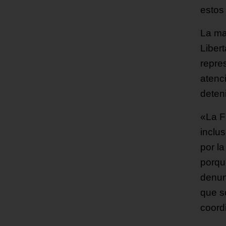
estos
La ma
Liber
repre
atenc
deten
«La Fi
inclu
por la
porqu
denunc
que s
coord