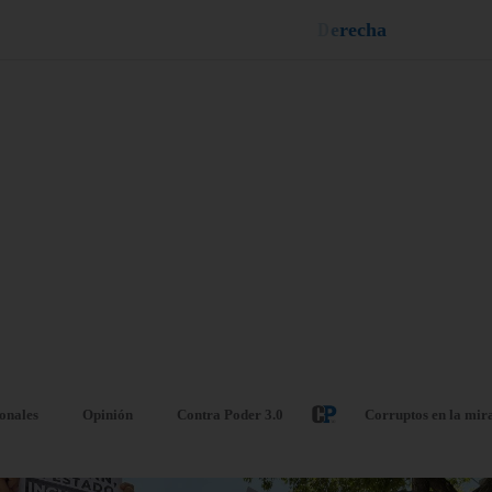
n
e
u
i
q
a
¡
D
u
é
l
a
l
e
ionales
Opinión
Contra Poder 3.0
Corruptos en la mir