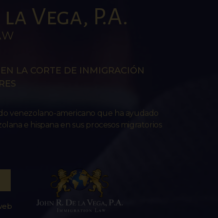
la Vega, P.A.
AW
EN LA CORTE DE INMIGRACIÓN
RES
ado venezolano-americano que ha ayudado
lana e hispana en sus procesos migratorios
 web