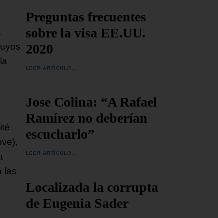
Preguntas frecuentes
sobre la visa EE.UU.
a
2020
cuyos
la
LEER ARTÍCULO...
Jose Colina: “A Rafael
Ramírez no deberían
ité
escucharlo”
pve),
LEER ARTÍCULO...
a
a las
Localizada la corrupta
de Eugenia Sader