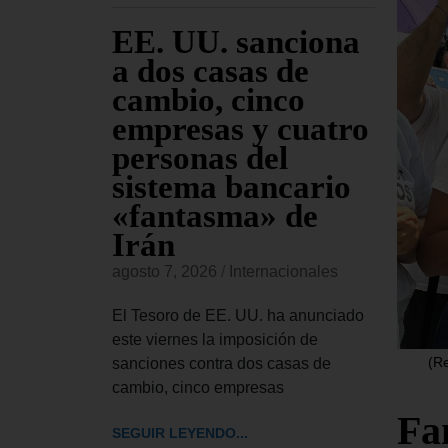
 EE.
EE. UU. sanciona
El
 el
a dos casas de
Ap
ley de
cambio, cinco
se
ntra
empresas y cuatro
Tr
iones
personas del
pe
as
sistema bancario
Co
«fantasma» de
re
Irán
Bl
onales
agosto 7, 2026
/
Internacionales
agost
 aprobado
de ley de
El Tesoro de EE. UU. ha anunciado
El Tr
ue autoriza
este viernes la imposición de
UU. h
(Re
sanciones contra dos casas de
el pr
cambio, cinco empresas
pedir
Fam
SEGUIR LEYENDO...
SEGUI