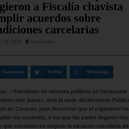
gieron a Fiscalía chavista
SEGUIR LEYENDO...
mplir acuerdos sobre
ndiciones carcelarias
o 29, 2026
Nacionales
Facebook
Twitter
WhatsApp
as. – Familiares de rehenes políticos en Venezuela
taron este jueves, ante la sede del Ministerio Públic
sta en Caracas, para denunciar que el organismo ha
plido los acuerdos, a los que las partes llegaron ha
y que consisten en mejorar la situación carcelaria de