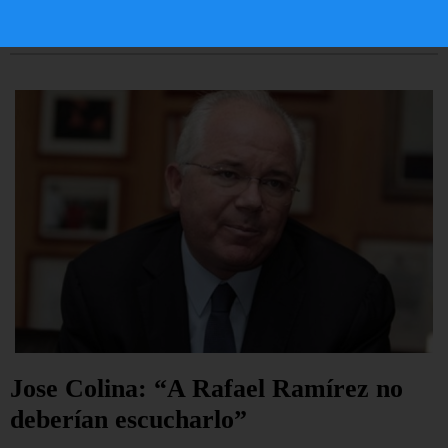
LEER ARTÍCULO...
Jose Colina: “A Rafael Ramírez no
deberían escucharlo”