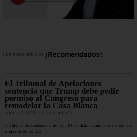
¡
R
e
c
o
m
e
n
d
a
d
o
s
!
Lee
estos
artículos
El Tribunal de Apelaciones
sentencia que Trump debe pedir
permiso al Congreso para
remodelar la Casa Blanca
agosto 7, 2026
/
Internacionales
El Tribunal de Apelaciones de EE. UU. ha dictaminado este viernes que
el presidente Donald