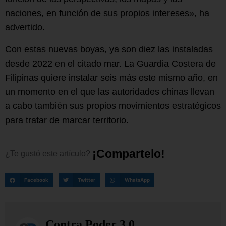
naciones, en función de sus propios intereses», ha
advertido.
Con estas nuevas boyas, ya son diez las instaladas
desde 2022 en el citado mar. La Guardia Costera de
Filipinas quiere instalar seis más este mismo año, en
un momento en el que las autoridades chinas llevan
a cabo también sus propios movimientos estratégicos
para tratar de marcar territorio.
¡
C
o
m
p
a
r
t
e
l
o
!
¿Te
gustó
este
artículo?
Facebook
Twitter
WhatsApp
Contra Poder 3.0