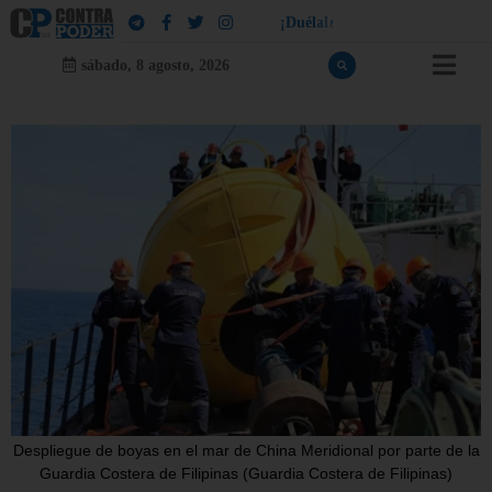
!
¡
D
u
é
l
a
l
e
a
q
u
i
e
n
l
e
d
u
e
l
a
sábado, 8 agosto, 2026
Despliegue de boyas en el mar de China Meridional por parte de la
Guardia Costera de Filipinas (Guardia Costera de Filipinas)