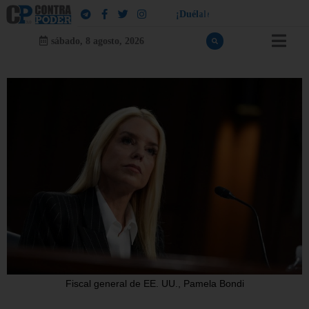
!
a
¡
D
u
é
l
a
l
e
a
q
u
i
e
n
l
e
d
u
e
l
sábado, 8 agosto, 2026
Fiscal general de EE. UU., Pamela Bondi