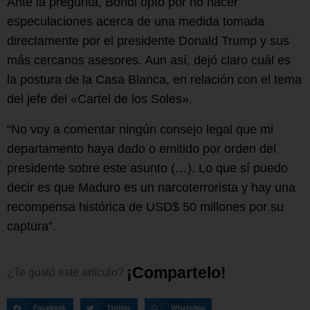
Ante la pregunta, Bondi optó por no hacer
especulaciones acerca de una medida tomada
directamente por el presidente Donald Trump y sus
más cercanos asesores. Aun así, dejó claro cuál es
la postura de la Casa Blanca, en relación con el tema
del jefe del «Cartel de los Soles».
“No voy a comentar ningún consejo legal que mi
departamento haya dado o emitido por orden del
presidente sobre este asunto (…). Lo que sí puedo
decir es que Maduro es un narcoterrorista y hay una
recompensa histórica de USD$ 50 millones por su
captura”.
¡
C
o
m
p
a
r
t
e
l
o
!
¿Te
gustó
este
artículo?
Facebook
Twitter
WhatsApp