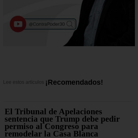
¡
R
e
c
o
m
e
n
d
a
d
o
s
!
Lee
estos
artículos
El Tribunal de Apelaciones
sentencia que Trump debe pedir
permiso al Congreso para
remodelar la Casa Blanca