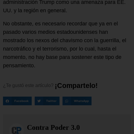
administración Trump como una amenaza para EE.
UU. y la región en general.
No obstante, es necesario recordar que ya en el
pasado varios medios estadounidenses han
mostrado los nexos del chavismo con la guerrilla, el
narcotráfico y el terrorismo, por lo cual, hasta el
momento, no hay base para sostener este tipo de
pensamiento.
¡
C
o
m
p
a
r
t
e
l
o
!
¿Te
gustó
este
artículo?
Facebook
Twitter
WhatsApp
Contra Poder 3.0