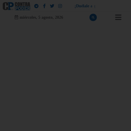
¡
D
u
é
l
a
l
e
a
q
u
i
e
n
l
e
d
u
e
l
a
!
miércoles, 5 agosto, 2026