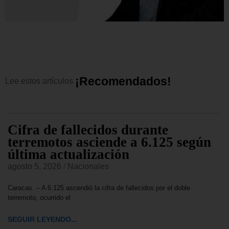
¡
R
e
c
o
m
e
n
d
a
d
o
s
!
Lee
estos
artículos
Cifra de fallecidos durante
terremotos asciende a 6.125 según
última actualización
agosto 5, 2026
/
Nacionales
Caracas. – A 6.125 ascendió la cifra de fallecidos por el doble
terremoto, ocurrido el
SEGUIR LEYENDO...