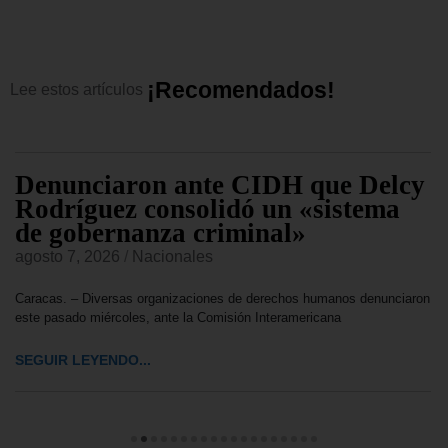
¡
R
e
c
o
m
e
n
d
a
d
o
s
!
Lee
estos
artículos
Denunciaron ante CIDH que Delcy
Rodríguez consolidó un «sistema
de gobernanza criminal»
agosto 7, 2026
/
Nacionales
Caracas. – Diversas organizaciones de derechos humanos denunciaron
este pasado miércoles, ante la Comisión Interamericana
SEGUIR LEYENDO...