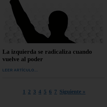
La izquierda se radicaliza cuando
vuelve al poder
LEER ARTÍCULO...
1
2
3
4
5
6
7
Siguiente »