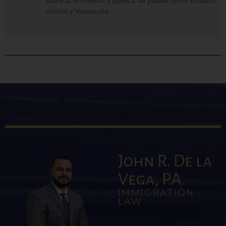
sobre la economía y política de países como Estados
Unidos y Venezuela.
John R. De la
Vega, P.A.
IMMIGRATION
LAW