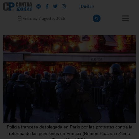
¡
D
u
é
l
a
l
e
a
q
u
i
e
n
l
e
d
u
e
l
a
!
viernes, 7 agosto, 2026
Policía francesa desplegada en París por las protestas contra la
reforma de las pensiones en Francia (Remon Haazen / Zuma