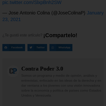
pic.twitter.com/SlxpBnh2SW
— Jose Antonio Colina (@JoseColinaP)
January
23, 2021
¡
C
o
m
p
a
r
t
e
l
o
!
¿Te
gustó
este
artículo?
Facebook
Twitter
WhatsApp
Contra Poder 3.0
Somos un programa y medio de opinión, análisis y
entrevistas, enfocado en las ideas de la derecha y en
dar ventana a los jóvenes con una visión innovadora
sobre la economía y política de países como Estados
Unidos y Venezuela.