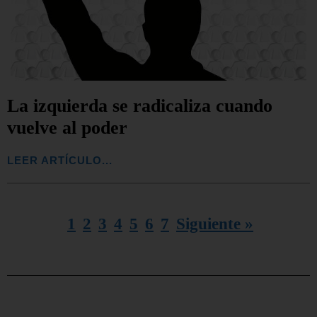
La izquierda se radicaliza cuando
vuelve al poder
LEER ARTÍCULO...
1
2
3
4
5
6
7
Siguiente »