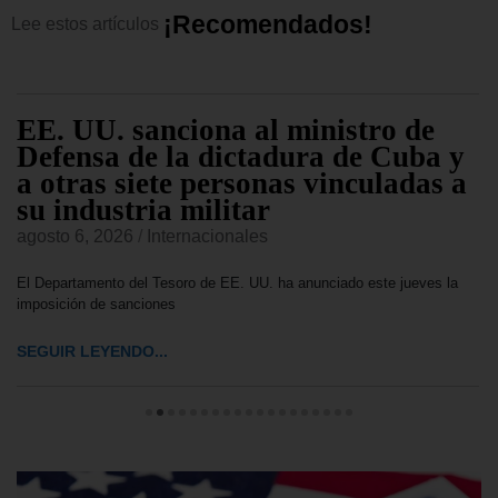
¡
R
e
c
o
m
e
n
d
a
d
o
s
!
Lee
estos
artículos
EE. UU. sanciona al ministro de
Defensa de la dictadura de Cuba y
a otras siete personas vinculadas a
su industria militar
agosto 6, 2026
/
Internacionales
El Departamento del Tesoro de EE. UU. ha anunciado este jueves la
imposición de sanciones
SEGUIR LEYENDO...