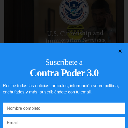
Suscríbete a
Comunistas no son bienvenidos en
Contra Poder 3.0
EE.UU.
Recibe todas las noticias, artículos, información sobre política,
LEER ARTÍCULO...
enchufados y más, suscribiéndote con tu email.