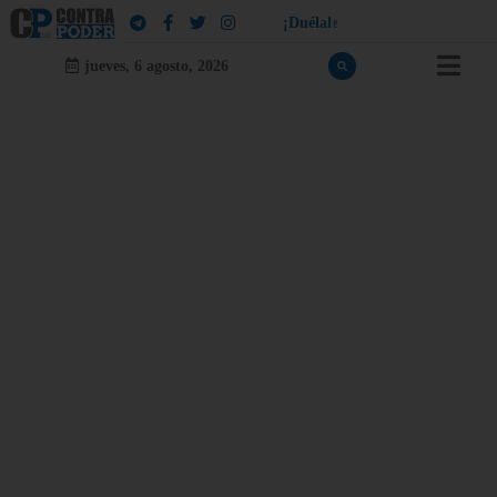
¡
D
u
é
l
a
l
e
a
q
u
i
e
n
l
e
d
u
e
l
a
!
jueves, 6 agosto, 2026