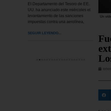
ior del
Esta
El Departamento del Tesoro de EE.
bró este
inglé
UU. ha anunciado este miércoles el
rdinaria
llama
levantamiento de las sanciones
Un vid
impuestas contra una aerolínea,
SEGUI
SEGUIR LEYENDO...
Fu
ext
Lo
ener