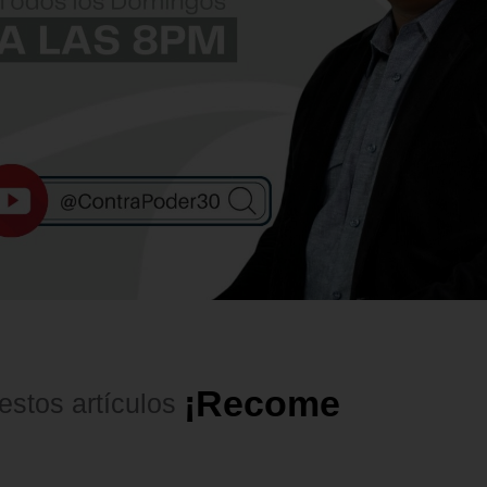
¡
R
e
c
o
m
e
n
d
a
d
o
s
!
estos
artículos