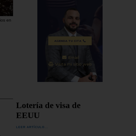
tado
espera que la transición política en
ocurrid
Venezuela
SEGUIR
ios en
SEGUIR LEYENDO...
AGENDA TU CITA
Email
Visita mi sitio web
Lotería de visa de
EEUU
LEER ARTÍCULO...