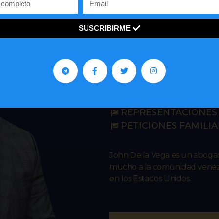
SUSCRIBIRME
John R. De 
IMMIGRATION L
ASILO
REPRESENTACIONES 
PETICIONES FAMILIA
John De la Vega es un abog
mucho a la comunidad venezo
en los Estados Unidos.