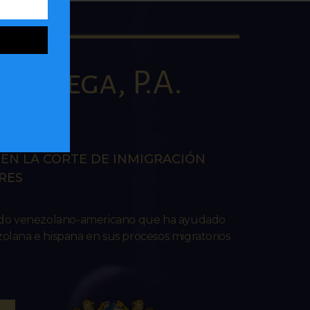
la Vega, P.A.
AW
EN LA CORTE DE INMIGRACIÓN
RES
ado venezolano-americano que ha ayudado
lana e hispana en sus procesos migratorios