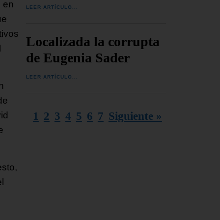
o en
LEER ARTÍCULO...
ue
tivos
Localizada la corrupta
l
de Eugenia Sader
LEER ARTÍCULO...
n
de
1
2
3
4
5
6
7
Siguiente »
id
e
esto,
l