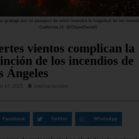
este martes que en ese es
dos Unidos (SOUTHCOM, en
costero hay, al menos,
s) ha lanzado este martes la
da Fuerza Operativa Conjunta
eo grabajo por un pasajero de avión muestra la magnitud de los incend
SEGUIR LEYENDO...
California (X: @ChaseDaniel)
R LEYENDO...
ertes vientos complican la
inción de los incendios de
s Ángeles
o 14, 2025
Internacionales
Facebook
Twitter
WhatsApp