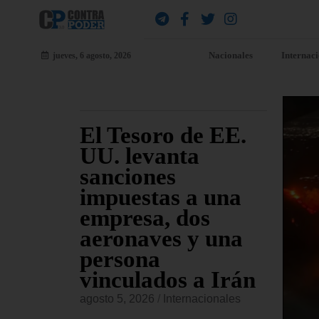
Nacionales
Internac
jueves, 6 agosto, 2026
ara
El Tesoro de EE.
EE
jueves
UU. levanta
fu
sanciones
co
io
impuestas a una
Am
s de
empresa, dos
re
sado
aeronaves y una
co
persona
or
vinculados a Irán
onales
agost
agosto 5, 2026
/
Internacionales
 Civiles,
El Ma