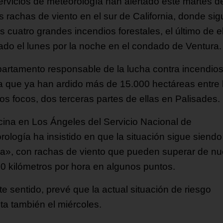
ervicios de meteorología han alertado este martes d
s rachas de viento en el sur de California, donde si
s cuatro grandes incendios forestales, el último de e
nado el lunes por la noche en el condado de Ventura.
partamento responsable de la lucha contra incendio
a que ya han ardido más de 15.000 hectáreas entre 
tos focos, dos terceras partes de ellas en Palisades.
icina en Los Ángeles del Servicio Nacional de
rología ha insistido en que la situación sigue siendo
ica», con rachas de viento que pueden superar de n
00 kilómetros por hora en algunos puntos.
e sentido, prevé que la actual situación de riesgo
ta también el miércoles.