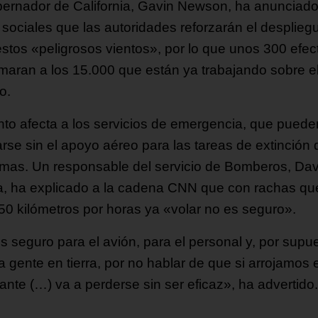
bernador de California, Gavin Newson, ha anunciad
 sociales que las autoridades reforzarán el desplieg
estos «peligrosos vientos», por lo que unos 300 efec
maran a los 15.000 que están ya trabajando sobre e
o.
ento afecta a los servicios de emergencia, que puede
rse sin el apoyo aéreo para las tareas de extinción 
lamas. Un responsable del servicio de Bomberos, Dav
, ha explicado a la cadena CNN que con rachas qu
50 kilómetros por horas ya «volar no es seguro».
s seguro para el avión, para el personal y, por supu
a gente en tierra, por no hablar de que si arrojamos e
ante (…) va a perderse sin ser eficaz», ha advertido.