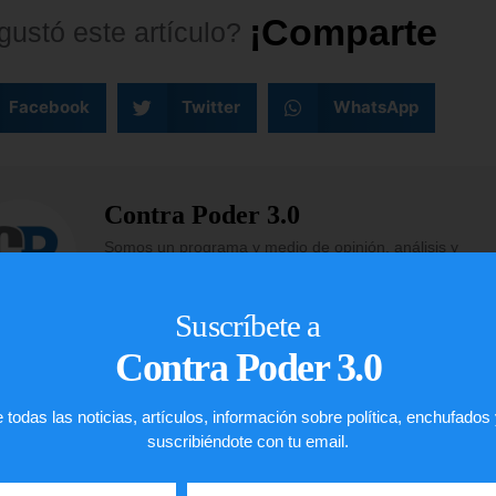
¡
C
o
m
p
a
r
t
e
l
o
!
gustó
este
artículo?
Facebook
Twitter
WhatsApp
Contra Poder 3.0
Somos un programa y medio de opinión, análisis y
entrevistas, enfocado en las ideas de la derecha y en d
ventana a los jóvenes con una visión innovadora sobre 
Suscríbete a
economía y política de países como Estados Unidos y
Venezuela.
Contra Poder 3.0
 todas las noticias, artículos, información sobre política, enchufados
suscribiéndote con tu email.