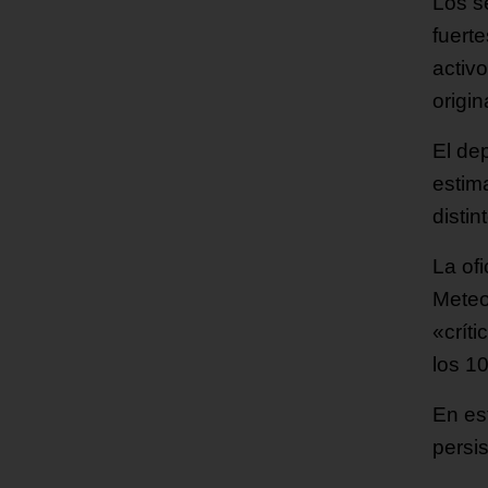
Los s
fuerte
activo
origi
El de
estim
distin
La of
Meteo
«crít
los 1
En est
persis