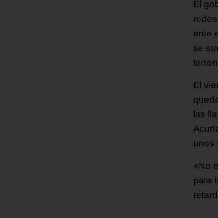
El go
redes
ante 
se su
terren
El vi
queda
las l
Acuña
unos 
«No e
para l
retard