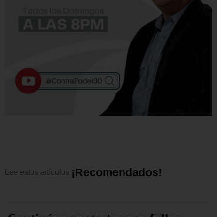
¡
R
e
c
o
m
e
n
d
a
d
o
s
!
Lee
estos
artículos