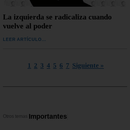
La izquierda se radicaliza cuando
vuelve al poder
LEER ARTÍCULO...
1
2
3
4
5
6
7
Siguiente »
I
m
p
o
r
t
a
n
t
e
s
Otros
temas