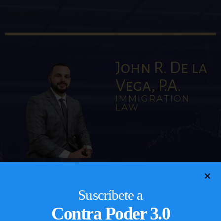
John R. De la
Vega, P.A.
IMMIGRATION
LAW
John De la Vega es un abogado venezolano-americano que ha
ayudado mucho a la comunidad venezolana e hispana en sus
procesos migratorios en los Estados Unidos.
Suscríbete a
Contra Poder 3.0
ASILO
REPRESENTACIONES EN LA CORTE DE INMIGRACIÓN