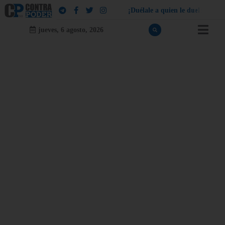
¡
D
u
é
l
a
l
e
a
q
u
i
e
n
l
e
d
u
e
l
a
!
jueves, 6 agosto, 2026