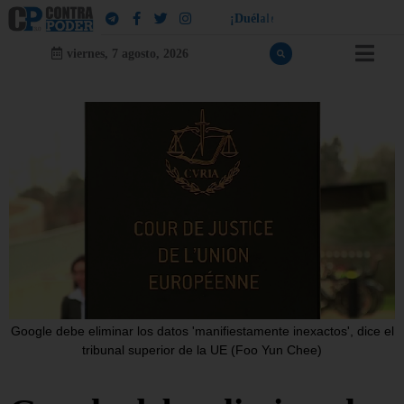
!
¡
D
u
é
l
a
l
e
a
q
u
i
e
n
l
e
d
u
e
l
a
viernes, 7 agosto, 2026
Google debe eliminar los datos 'manifiestamente inexactos', dice el
tribunal superior de la UE (Foo Yun Chee)