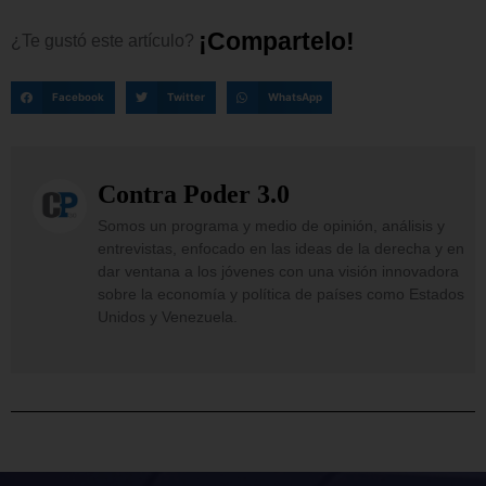
¡
C
o
m
p
a
r
t
e
l
o
!
¿Te
gustó
este
artículo?
Facebook
Twitter
WhatsApp
Contra Poder 3.0
Somos un programa y medio de opinión, análisis y
entrevistas, enfocado en las ideas de la derecha y en
dar ventana a los jóvenes con una visión innovadora
sobre la economía y política de países como Estados
Unidos y Venezuela.