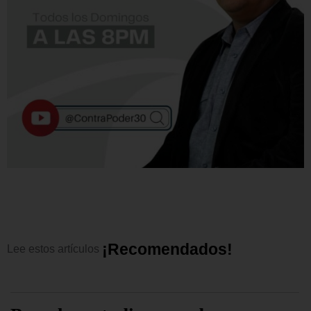
¡
R
e
c
o
m
e
n
d
a
d
o
s
!
Lee
estos
artículos