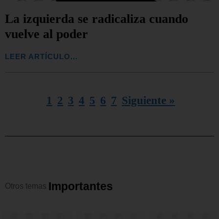
La izquierda se radicaliza cuando
vuelve al poder
LEER ARTÍCULO...
1
2
3
4
5
6
7
Siguiente »
I
m
p
o
r
t
a
n
t
e
s
Otros
temas