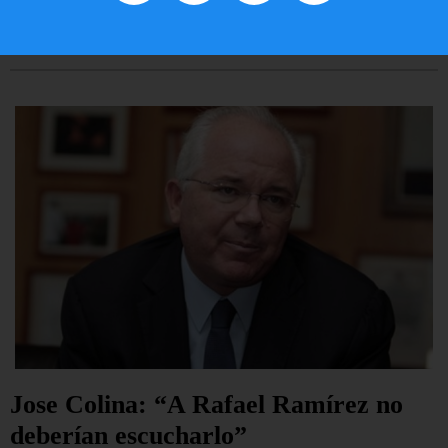
LEER ARTÍCULO...
Jose Colina: “A Rafael Ramírez no
deberían escucharlo”