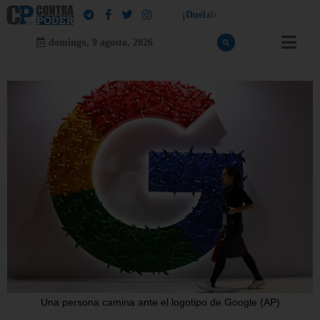
!
¡
D
u
é
l
a
l
e
a
q
u
i
e
n
l
e
d
u
e
l
a
domingo, 9 agosto, 2026
Una persona camina ante el logotipo de Google (AP)