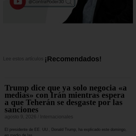
¡
R
e
c
o
m
e
n
d
a
d
o
s
!
Lee
estos
artículos
Trump dice que ya solo negocia «a
medias» con Irán mientras espera
a que Teherán se desgaste por las
sanciones
agosto 9, 2026
/
Internacionales
El presidente de EE. UU., Donald Trump, ha explicado este domingo,
en medio de las