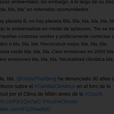
zas ambientales; sin embargo, a lo largo de su dis
bla, bla, bla” en reiteradas oportunidades.
y planeta B, no hay planeta Bla. Bla, bla, bla, bla, bl
dijo la ambientalista en medio de aplausos, “No se tr
mpañas costosas verdes y políticamente correctas 
itos o bla, bla, bla. Reconstruir mejor, bla, bla, bla.
mía verde bla, bla, bla. Cero emisiones en 2050 bla,
ero emisiones bla, bla, bla. Neutralidad climática bla,
la, bla.
@GretaThunberg
ha denunciado 30 años 
ilismo sobre el
#CambioClimático
en el foro de la
tud por el Clima de Milán antes de la
#Cop26
://t.co/P3r1Qa7atC
#Youth4Climate
witter.com/IFQ2Hae9zD