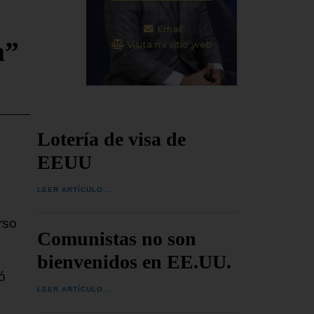
Email
a”
Visita mi sitio web
Lotería de visa de
EEUU
LEER ARTÍCULO...
rso
Comunistas no son
bienvenidos en EE.UU.
ó
LEER ARTÍCULO...