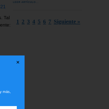
LEER ARTÍCULO...
021
. Tal
1
2
3
4
5
6
7
Siguiente »
ente:
 y más,