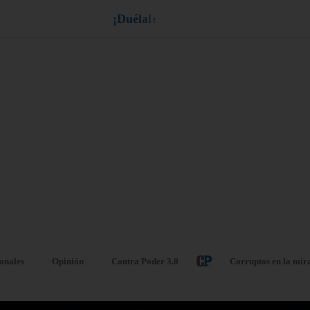
¡
D
u
é
l
a
l
e
a
q
u
i
e
n
l
e
d
u
e
l
a
!
ionales
Opinión
Contra Poder 3.0
Corruptos en la mir