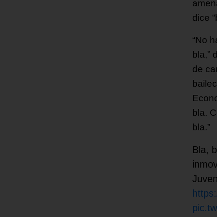
amena
dice “
“No ha
bla,” 
de ca
bailec
Econo
bla. C
bla.”
Bla, b
inmov
Juven
https
pic.t