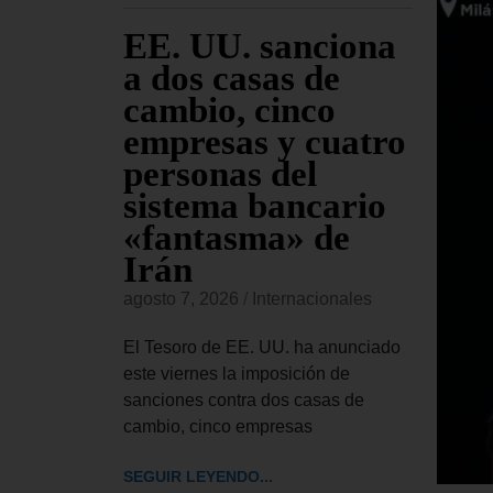
 EE.
EE. UU. sanciona
El
 el
a dos casas de
Ap
ley de
cambio, cinco
se
ntra
empresas y cuatro
Tr
iones
personas del
pe
as
sistema bancario
Co
«fantasma» de
re
Irán
Bl
onales
agosto 7, 2026
/
Internacionales
agost
 aprobado
de ley de
El Tesoro de EE. UU. ha anunciado
El Tr
ue autoriza
este viernes la imposición de
UU. h
sanciones contra dos casas de
el pr
cambio, cinco empresas
pedir
SEGUIR LEYENDO...
SEGUI