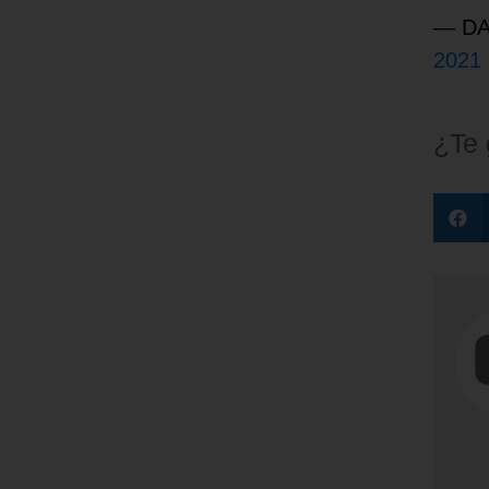
— DA
2021
¿Te