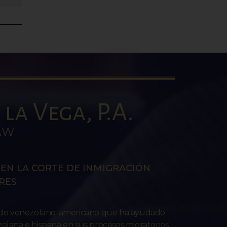
la Vega, P.A.
AW
EN LA CORTE DE INMIGRACIÓN
RES
ado venezolano-americano que ha ayudado
lana e hispana en sus procesos migratorios