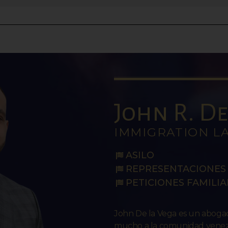
John R. De 
IMMIGRATION L
ASILO
REPRESENTACIONES 
PETICIONES FAMILIA
John De la Vega es un abog
mucho a la comunidad venezo