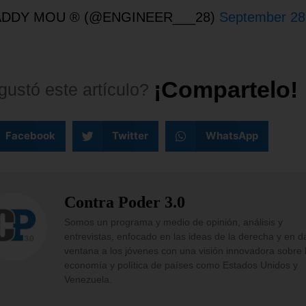
DDY MOU ® (@ENGINEER___28)
September 28
¡
C
o
m
p
a
r
t
e
l
o
!
gustó
este
artículo?
Facebook
Twitter
WhatsApp
Contra Poder 3.0
Somos un programa y medio de opinión, análisis y
entrevistas, enfocado en las ideas de la derecha y en d
ventana a los jóvenes con una visión innovadora sobre 
economía y política de países como Estados Unidos y
Venezuela.