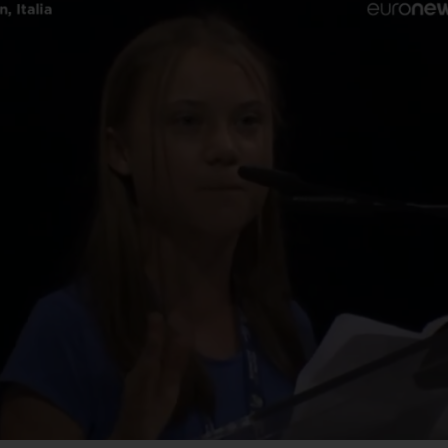
 Tribunal de
EE. UU. anun
elaciones
una inversión
ntencia que
más de USD$
ump debe pedir
2.000 millone
rmiso al
proyectos co
ngreso para
entidades
modelar la Casa
humanitarias
anca
religiosas
o 7, 2026
/
Internacionales
agosto 7, 2026
/
Internacio
ibunal de Apelaciones de EE.
El Gobierno de EE. UU. ha
a dictaminado este viernes que
anunciado una inversión d
esidente Donald Trump deberá
USD$ 2.000 millones en
 la autorización
compromisos con organiza
religiosas
R LEYENDO...