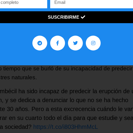
 con ella”.
 soporto se que es víctima de unos padres que en
SUSCRIBIRME
udarle con sus problemas los han alimentado pero
 con ella
https://t.co/5nBDImrMFC
án gorra
(@ivancap0)
September 28, 2021
enta Engineer__28 catalogó a Thunberg de “imbécil”
 tiempo que se burló de su incapacidad de predecir
tres naturales.
imbécil ha sido incapaz de predecir la erupción de 
n, y se dedica a denunciar lo que no se ha hecho
te 30 años. Pero a esta excrecencia cuándo le va
rar en su cuarto todo el día para que estudie y sea 
la sociedad?
https://t.co/i803HhmMcL