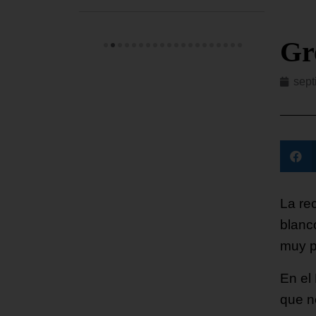
Gr
sept
La re
blanc
muy pa
En el
que n