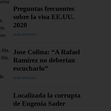
curso
Preguntas frecuentes
sobre la visa EE.UU.
a,
2020
ata
con
LEER ARTÍCULO...
 bla,
Jose Colina: “A Rafael
 bla,
Ramírez no deberían
escucharlo”
de
LEER ARTÍCULO...
Localizada la corrupta
de Eugenia Sader