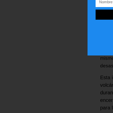
puedo
No la
de ay
puedo
— Iv
La cu
mismo
desas
Esta 
volcá
duran
encer
para 