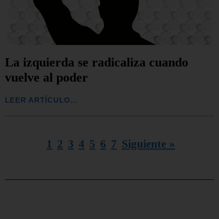
La izquierda se radicaliza cuando
vuelve al poder
LEER ARTÍCULO...
1
2
3
4
5
6
7
Siguiente »