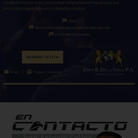
ayudado mucho a la comunidad venezolana e hispana en sus
procesos migratorios en los Estados Unidos.
ASILO
REPRESENTACIONES EN LA CORTE DE INMIGRACIÓN
PETICIONES FAMILIARES
AGENDA TU CITA
Email
Visita mi sitio web