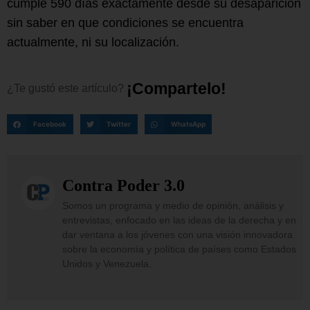
cumple 590 días exactamente desde su desaparición
sin saber en que condiciones se encuentra
actualmente, ni su localización.
¡
C
o
m
p
a
r
t
e
l
o
!
¿Te
gustó
este
artículo?
Facebook
Twitter
WhatsApp
Contra Poder 3.0
Somos un programa y medio de opinión, análisis y
entrevistas, enfocado en las ideas de la derecha y en
dar ventana a los jóvenes con una visión innovadora
sobre la economía y política de países como Estados
Unidos y Venezuela.