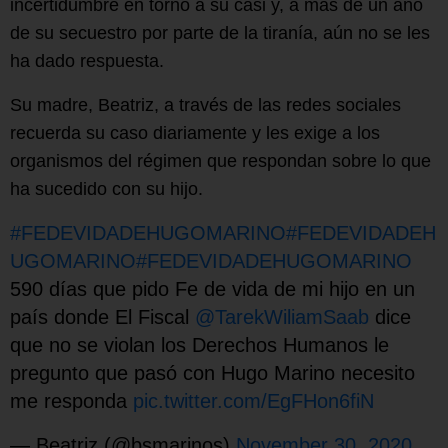
incertidumbre en torno a su casi y, a más de un año
de su secuestro por parte de la tiranía, aún no se les
ha dado respuesta.
Su madre, Beatriz, a través de las redes sociales
recuerda su caso diariamente y les exige a los
organismos del régimen que respondan sobre lo que
ha sucedido con su hijo.
#FEDEVIDADEHUGOMARINO
#FEDEVIDADEH
UGOMARINO
#FEDEVIDADEHUGOMARINO
590 días que pido Fe de vida de mi hijo en un
país donde El Fiscal
@TarekWiliamSaab
dice
que no se violan los Derechos Humanos le
pregunto que pasó con Hugo Marino necesito
me responda
pic.twitter.com/EgFHon6fiN
— Beatriz (@bsmarinos)
November 30, 2020