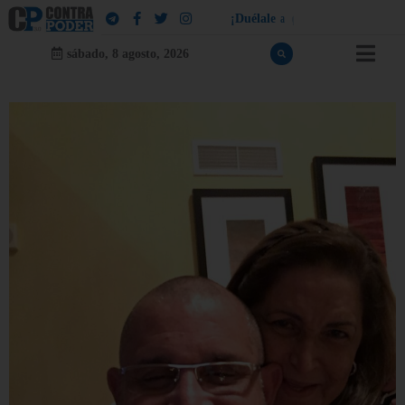
¡
D
u
é
l
a
l
e
a
q
u
i
e
n
l
e
d
u
e
l
a
!
sábado, 8 agosto, 2026