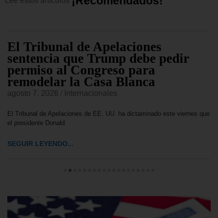
¡
R
e
c
o
m
e
n
d
a
d
o
s
!
Lee
estos
artículos
El Tribunal de Apelaciones
sentencia que Trump debe pedir
permiso al Congreso para
remodelar la Casa Blanca
agosto 7, 2026
/
Internacionales
El Tribunal de Apelaciones de EE. UU. ha dictaminado este viernes que
el presidente Donald
SEGUIR LEYENDO...