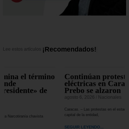
¡
R
e
c
o
m
e
n
d
a
d
o
s
!
Lee
estos
artículos
Continúan protestas por fallas
eléctricas en Carabobo: vecinos del
Prebo se alzaron
agosto 6, 2026
/
Nacionales
Caracas. – Las protestas en el estado Carabobo, especialmente en la
capital de la entidad,
SEGUIR LEYENDO...