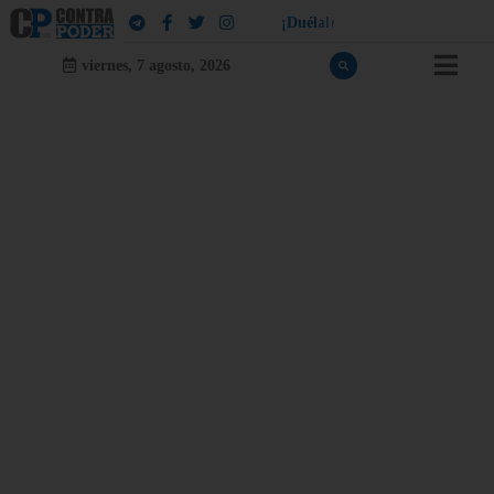
!
¡
D
u
é
l
a
l
e
a
q
u
i
e
n
l
e
d
u
e
l
a
viernes, 7 agosto, 2026