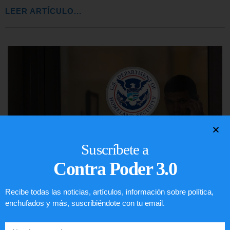
LEER ARTÍCULO...
Suscríbete a
Contra Poder 3.0
Recibe todas las noticias, artículos, información sobre política,
Comunistas no son bienvenidos en
enchufados y más, suscribiéndote con tu email.
EE.UU.