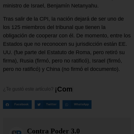
ministro de Israel, Benjamín Netanyahu.
Tras salir de la CPI, la nación dejará de ser uno de
los 125 miembros del tribunal que tienen la
obligación de cooperar con él. De momento, entre los
Estados que no reconocen su jurisdicción están EE.
UU. (fue parte del Estatuto de Roma, pero retiró su
firma), Rusia (firmó, pero no ratificó), Israel (firmó,
pero no ratificó) y China (no firmó el documento).
¡
C
o
m
p
a
r
t
e
l
o
!
¿Te
gustó
este
artículo?
Facebook
Twitter
WhatsApp
Contra Poder 3.0