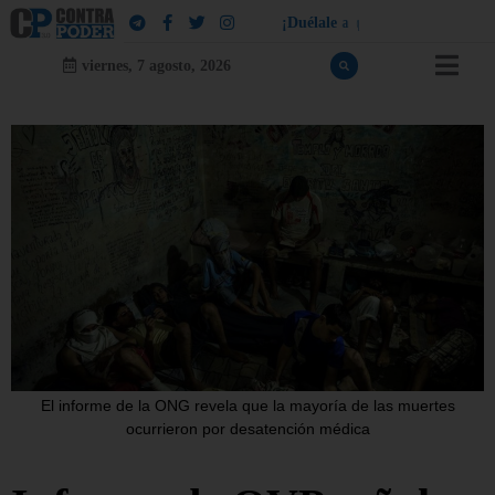
¡
D
u
é
l
a
l
e
a
q
u
i
e
n
l
e
d
u
e
l
a
!
viernes, 7 agosto, 2026
El informe de la ONG revela que la mayoría de las muertes
ocurrieron por desatención médica