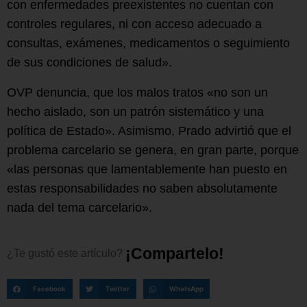
con enfermedades preexistentes no cuentan con
controles regulares, ni con acceso adecuado a
consultas, exámenes, medicamentos o seguimiento
de sus condiciones de salud».
OVP denuncia, que los malos tratos «no son un
hecho aislado, son un patrón sistemático y una
política de Estado». Asimismo, Prado advirtió que el
problema carcelario se genera, en gran parte, porque
«las personas que lamentablemente han puesto en
estas responsabilidades no saben absolutamente
nada del tema carcelario».
¡
C
o
m
p
a
r
t
e
l
o
!
¿Te
gustó
este
artículo?
Facebook
Twitter
WhatsApp