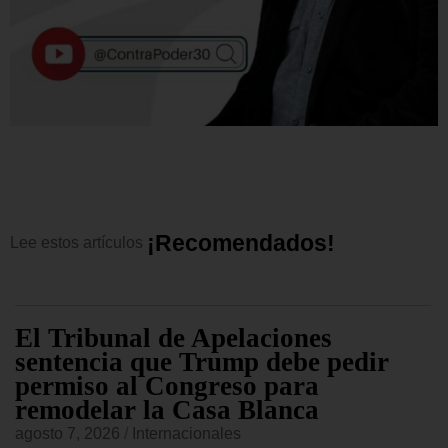
¡
R
e
c
o
m
e
n
d
a
d
o
s
!
Lee
estos
artículos
El Tribunal de Apelaciones
sentencia que Trump debe pedir
permiso al Congreso para
remodelar la Casa Blanca
agosto 7, 2026
/
Internacionales