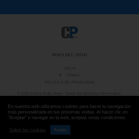
MAPA DEL SITIO
INICIO
TEMAS
POLÍTICA DE PRIVACIDAD
© 2022 Contra Poder News. Todos los Derechos Reservados.
En nuestra web utilizamos cookies para hacer tu navegación
más personalizada en tus próximas visitas. Al hacer clic en
"Aceptar" o navegar en la web, aceptas estas condiciones.
Diseño web
Hosting:
Sobre las cookies
Acepto