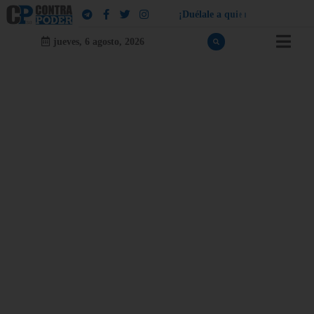
¡
D
u
é
l
a
l
e
a
q
u
i
e
n
l
e
d
u
e
l
a
!
jueves, 6 agosto, 2026