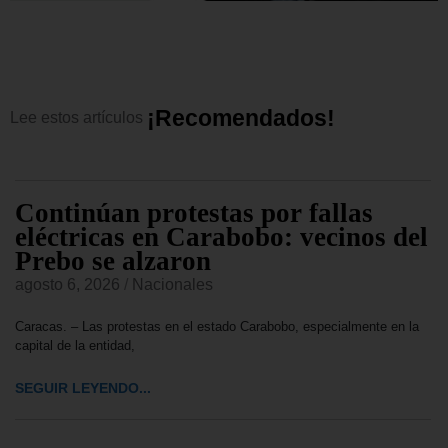
¡
R
e
c
o
m
e
n
d
a
d
o
s
!
Lee
estos
artículos
Continúan protestas por fallas
eléctricas en Carabobo: vecinos del
Prebo se alzaron
agosto 6, 2026
/
Nacionales
Caracas. – Las protestas en el estado Carabobo, especialmente en la
capital de la entidad,
SEGUIR LEYENDO...