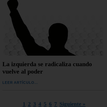
La izquierda se radicaliza cuando
vuelve al poder
LEER ARTÍCULO...
1
2
3
4
5
6
7
Siguiente »